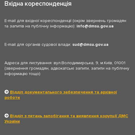
Вхідна кореспонденція
E-mail для вхідної кореспонденції (окрім звернень громадян
та запитів на публічну інформацію):
info
dmsu.gov.ua
E-mail для органів судової влади:
sud
dmsu.gov.ua
Адреса для листування: вул.Володимирська, 9, м.Київ, 01001
(звернення громадян, адвокатські запити, запити на публічну
інформацію тощо)
Відділ документального забезпечення та архівної
роботи
Відділ з питань запобігання та виявлення корупції ДМС
України