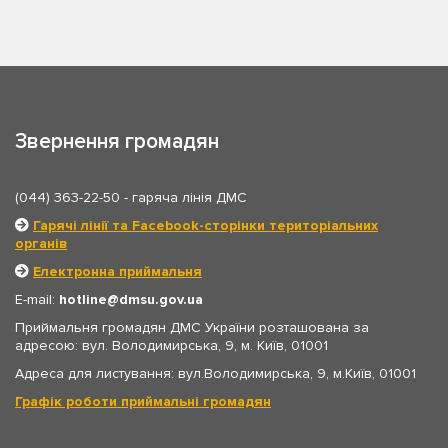
Звернення громадян
(044) 363-22-50
- гаряча лінія ДМС
Гарячі лінії та Facebook-сторінки територіальних
органів
Електронна приймальня
E-mail:
hotline
dmsu.gov.ua
Приймальня громадян ДМС України розташована за
адресою: вул. Володимирська, 9, м. Київ, 01001
Адреса для листування: вул.Володимирська, 9, м.Київ, 01001
Графік роботи приймальні громадян