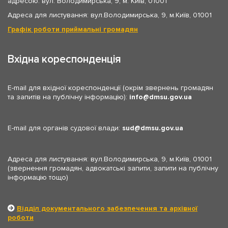
адресою: вул. Володимирська, 9, м. Київ, 01001
Адреса для листування: вул.Володимирська, 9, м.Київ, 01001
Графік роботи приймальні громадян
Вхідна кореспонденція
E-mail для вхідної кореспонденції (окрім звернень громадян
та запитів на публічну інформацію):
info
dmsu.gov.ua
E-mail для органів судової влади:
sud
dmsu.gov.ua
Адреса для листування: вул.Володимирська, 9, м.Київ, 01001
(звернення громадян, адвокатські запити, запити на публічну
інформацію тощо)
Відділ документального забезпечення та архівної
роботи