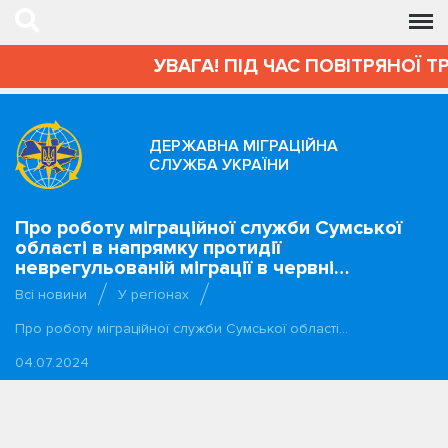
УВАГА! ПІД ЧАС ПОВІТРЯНОЇ Т
ДЕРЖАВНА МІГРАЦІЙНА
СЛУЖБА УКРАЇНИ
Про роботу міграційної служби Сумської
області в напрямку протидії
неврегульованій міграції в червні…
Всі новини
У регіонах
Про роботу міграційної служби Сумської області…
04.07.2024