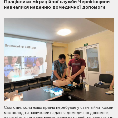
Працівники міграційної служби Чернігівщини
навчалися наданню домедичної допомоги
Сьогодні, коли наша країна перебуває у стані війни, кожен
має володіти навичками надання домедичної допомоги,
адже ці знання допоможуть врятувати собі, чи оточуючим