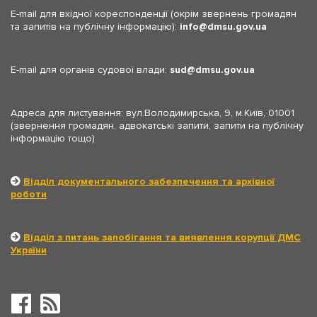
E-mail для вхідної кореспонденції (окрім звернень громадян
та запитів на публічну інформацію):
info
dmsu.gov.ua
E-mail для органів судової влади:
sud
dmsu.gov.ua
Адреса для листування: вул.Володимирська, 9, м.Київ, 01001
(звернення громадян, адвокатські запити, запити на публічну
інформацію тощо)
Відділ документального забезпечення та архівної
роботи
Відділ з питань запобігання та виявлення корупції ДМС
України