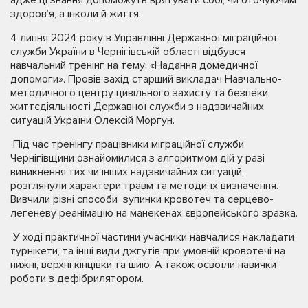
здоров’я, а інколи й життя.
4 липня 2024 року в Управлінні Державної міграційної
служби України в Чернігівській області відбувся
навчальний тренінг на тему: «Надання домедичної
допомоги». Провів захід старший викладач Навчально-
методичного центру цивільного захисту та безпеки
життєдіяльності Державної служби з надзвичайних
ситуацій України Олексій Моргун.
Під час тренінгу працівники міграційної служби
Чернігівщини ознайомилися з алгоритмом дій у разі
виникнення тих чи інших надзвичайних ситуацій,
розглянули характери травм та методи їх визначення.
Вивчили різні способи зупинки кровотеч та серцево-
легеневу реанімацію на манекенах європейського зразка.
У ході практичної частини учасники навчалися накладати
турнікети, та інші види джгутів при умовній кровотечі на
нижні, верхні кінцівки та шию. А також освоїли навички
роботи з дефібрилятором.