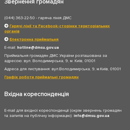
Звернення громадян
(044) 363-22-50
- гаряча лінія ДМС
Гарячі лінії та Facebook-сторінки територіальних
органів
Електронна приймальня
E-mail:
hotline
dmsu.gov.ua
Приймальня громадян ДМС України розташована за
адресою: вул. Володимирська, 9, м. Київ, 01001
Адреса для листування: вул.Володимирська, 9, м.Київ, 01001
Графік роботи приймальні громадян
Вхідна кореспонденція
E-mail для вхідної кореспонденції (окрім звернень громадян
та запитів на публічну інформацію):
info
dmsu.gov.ua