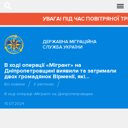
УВАГА! ПІД ЧАС ПОВІТРЯНОЇ Т
ДЕРЖАВНА МІГРАЦІЙНА
СЛУЖБА УКРАЇНИ
В ході операції «Мігрант» на
Дніпропетровщині виявили та затримали
двох громадянок Вірменії, які…
Всі новини
У регіонах
В ході операції «Мігрант» на Дніпропетровщині…
10.07.2024