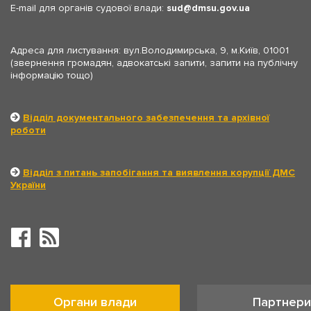
E-mail для органів судової влади:
sud
dmsu.gov.ua
Адреса для листування: вул.Володимирська, 9, м.Київ, 01001
(звернення громадян, адвокатські запити, запити на публічну
інформацію тощо)
Відділ документального забезпечення та архівної
роботи
Відділ з питань запобігання та виявлення корупції ДМС
України
Органи влади
Партнери