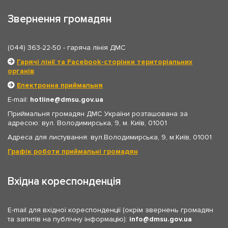
Звернення громадян
(044) 363-22-50
- гаряча лінія ДМС
Гарячі лінії та Facebook-сторінки територіальних
органів
Електронна приймальня
E-mail:
hotline
dmsu.gov.ua
Приймальня громадян ДМС України розташована за
адресою: вул. Володимирська, 9, м. Київ, 01001
Адреса для листування: вул.Володимирська, 9, м.Київ, 01001
Графік роботи приймальні громадян
Вхідна кореспонденція
E-mail для вхідної кореспонденції (окрім звернень громадян
та запитів на публічну інформацію):
info
dmsu.gov.ua