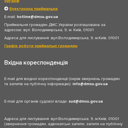
органів
Електронна приймальня
E-mail:
hotline
dmsu.gov.ua
Приймальня громадян ДМС України розташована за
адресою: вул. Володимирська, 9, м. Київ, 01001
Адреса для листування: вул.Володимирська, 9, м.Київ, 01001
Графік роботи приймальні громадян
Вхідна кореспонденція
E-mail для вхідної кореспонденції (окрім звернень громадян
та запитів на публічну інформацію):
info
dmsu.gov.ua
E-mail для органів судової влади:
sud
dmsu.gov.ua
Адреса для листування: вул.Володимирська, 9, м.Київ, 01001
(звернення громадян, адвокатські запити, запити на публічну