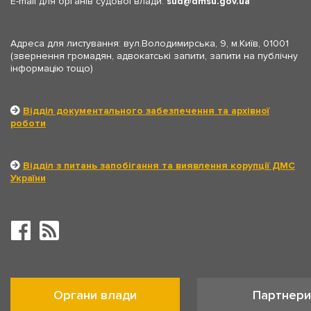
E-mail для органів судової влади:
sud
dmsu.gov.ua
Адреса для листування: вул.Володимирська, 9, м.Київ, 01001
(звернення громадян, адвокатські запити, запити на публічну
інформацію тощо)
Відділ документального забезпечення та архівної
роботи
Відділ з питань запобігання та виявлення корупції ДМС
України
Органи влади
Партнери