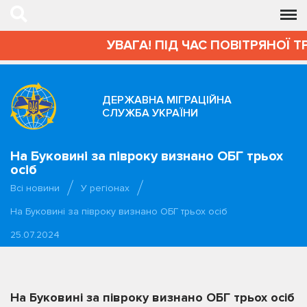
УВАГА! ПІД ЧАС ПОВІТРЯНОЇ Т
ДЕРЖАВНА МІГРАЦІЙНА
СЛУЖБА УКРАЇНИ
На Буковині за півроку визнано ОБГ трьох
осіб
Всі новини
У регіонах
На Буковині за півроку визнано ОБГ трьох осіб
25.07.2024
На Буковині за півроку визнано ОБГ трьох осіб