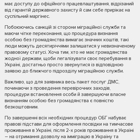
має доступу до офіційного працевлаштування, відрізаний
від гарантій державного захисту й сам себе прирікає на
суспільний маргінес.
Побоюючись санкцій зі сторони міграційної служби та
маючи чітке переконання, що процедура визнання
особою без громадянства вимагає значних коштів, такі
люди можуть десятиріччями залишатися у невизначеному
правовому статусі. Хоча тим, хто не має громадянства
жодної держави, щоби легалізувати своє перебування в
Україні, достатньо просто звернутися із відповідною
заявою до ближчого підрозділу міграційною служби.
Важливо, що для заявника весь пакет послуг ДМС,
починаючи з проведення перевірочних заходів,
процедури встановлення особи й завершуючи власне
визнанням особою без громадянства є повністю
безкоштовним.
По завершенні всіх необхідних процедур ОБГ набуває
правові підстави для оформлення посвідки на тимчасове
проживання в Україні, після 2-х років проживання в Україні
– на отримання дозволу на імміграцію в Україну та