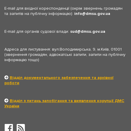
E-mail для вхідної кореспонденції (окрім звернень громадян
та запитів на публічну інформацію):
info
dmsu.gov.ua
E-mail для органів судової влади:
sud
dmsu.gov.ua
Адреса для листування: вул.Володимирська, 9, м.Київ, 01001
(звернення громадян, адвокатські запити, запити на публічну
інформацію тощо)
Відділ документального забезпечення та архівної
роботи
Відділ з питань запобігання та виявлення корупції ДМС
України