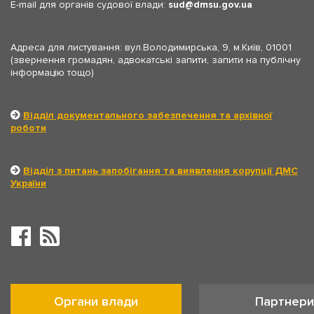
E-mail для органів судової влади:
sud
dmsu.gov.ua
Адреса для листування: вул.Володимирська, 9, м.Київ, 01001
(звернення громадян, адвокатські запити, запити на публічну
інформацію тощо)
Відділ документального забезпечення та архівної
роботи
Відділ з питань запобігання та виявлення корупції ДМС
України
Органи влади
Партнери