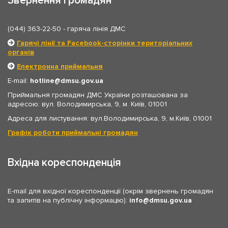
Звернення громадян
(044) 363-22-50
- гаряча лінія ДМС
Гарячі лінії та Facebook-сторінки територіальних
органів
Електронна приймальня
E-mail:
hotline
dmsu.gov.ua
Приймальня громадян ДМС України розташована за
адресою: вул. Володимирська, 9, м. Київ, 01001
Адреса для листування: вул.Володимирська, 9, м.Київ, 01001
Графік роботи приймальні громадян
Вхідна кореспонденція
E-mail для вхідної кореспонденції (окрім звернень громадян
та запитів на публічну інформацію):
info
dmsu.gov.ua