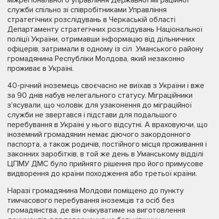
служби спільно зі співробітниками Управління
стратегічних розслідувань в Черкаській області
Департаменту стратегічних розслідувань Національної
поліції України, отримавши інформацію від дільничних
офіцерів, затримали в одному із сіл Уманського району
громадянина Республіки Молдова, який незаконно
проживає в Україні.
40-річний іноземець своєчасно не виїхав з України і вже
за 90 днів набув нелегального статусу. Міграційники
з'ясували, що чоловік для узаконення до міграційної
служби не звертався і підстави для подальшого
перебування в Україні у нього відсутні. А враховуючи, що
іноземний громадянин немає діючого закордонного
паспорта, а також родичів, постійного місця проживання і
законних заробітків, в той же день в Уманському відділі
ЦПМУ ДМС було прийнято рішення про його примусове
видворення до країни походження або третьої країни.
Наразі громадянина Молдови поміщено до пункту
тимчасового перебування іноземців та осіб без
громадянства, де він очікуватиме на виготовлення