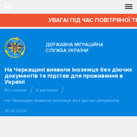
УВАГА! ПІД ЧАС ПОВІТРЯНОЇ Т
ДЕРЖАВНА МІГРАЦІЙНА
СЛУЖБА УКРАЇНИ
На Черкащині виявили іноземця без діючих
документів та підстав для проживання в
Україні
Всі новини
У регіонах
На Черкащині виявили іноземця без діючих документів…
16.08.2024