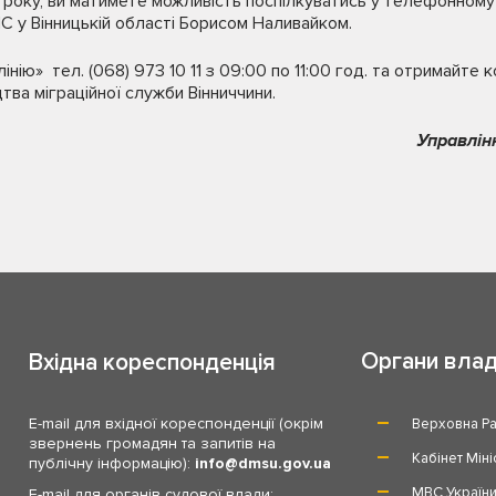
 року, ви матимете можливість поспілкуватись у телефонному
С у Вінницькій області Борисом Наливайком.
нію» тел. (068) 973 10 11 з 09:00 по 11:00 год. та отримайте 
тва міграційної служби Вінниччини.
Управлін
Органи вла
Вхідна кореспонденція
E-mail для вхідної кореспонденції (окрім
Верховна Ра
звернень громадян та запитів на
Кабінет Міні
публічну інформацію):
info
dmsu.gov.ua
МВС Україн
E-mail для органів судової влади: