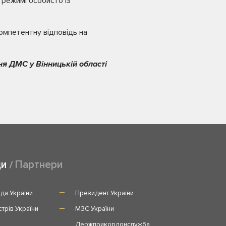
 режимі особисто із
компетентну відповідь на
ня ДМС у Вінницькій області
ди
Партнери
да України
Президент України
стрів України
МЗС України
и
Держприкордонслужба