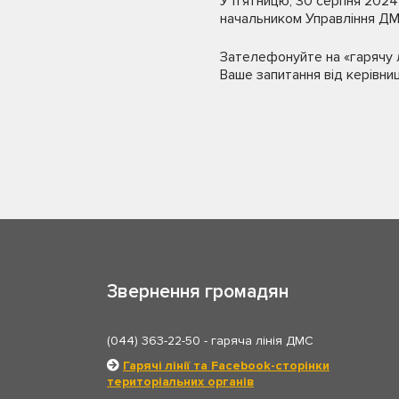
У п’ятницю, 30 серпня 2024
начальником Управління ДМ
Зателефонуйте на «гарячу лі
Ваше запитання від керівниц
Звернення громадян
(044) 363-22-50
- гаряча лінія ДМС
Гарячі лінії та Facebook-сторінки
територіальних органів