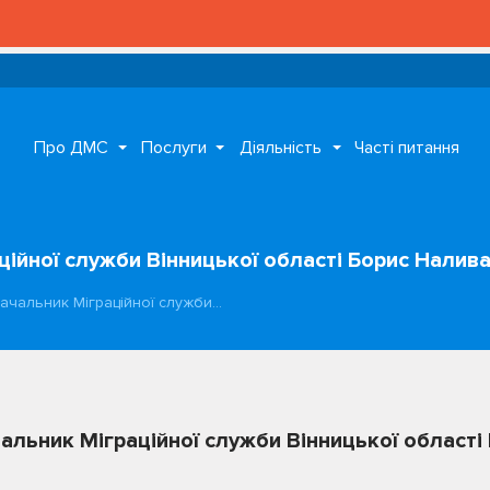
Про ДМС
Послуги
Діяльність
Часті питання
аційної служби Вінницької області Борис Налив
 начальник Міграційної служби…
ачальник Міграційної служби Вінницької област