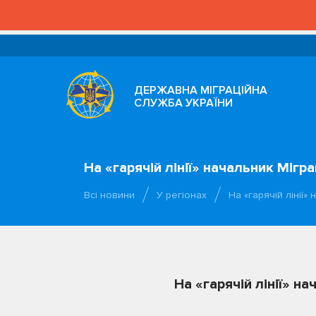
ДЕРЖАВНА МІГРАЦІЙНА
СЛУЖБА УКРАЇНИ
На «гарячій лінії» начальник Мігр
Всі новини
У регіонах
На «гарячій лінії»
На «гарячій лінії» н