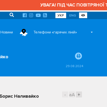
УВАГА! ПІД ЧАС ПОВІТРЯНОЇ Т
УКР
ENG
Новини
Телефони «гарячих ліній»
айко
29.08.2024
-
aA
+
і Борис Наливайко