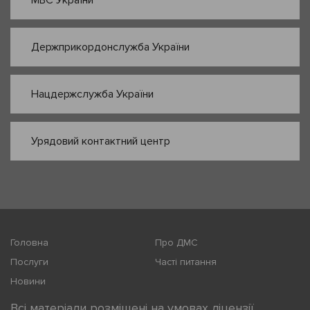
Держприкордонслужба України
Нацдержслужба України
Урядовий контактний центр
Головна
Про ДМС
Послуги
Часті питання
Новини
Всі матеріали розміщені на умовах ліцензії