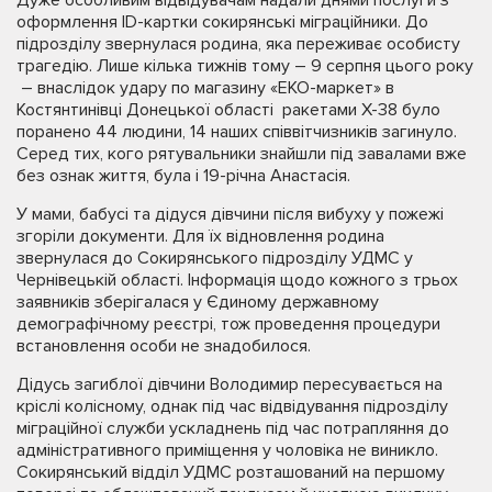
оформлення ID-картки сокирянські міграційники. До
підрозділу звернулася родина, яка переживає особисту
трагедію. Лише кілька тижнів тому – 9 серпня цього року
– внаслідок удару по магазину «ЕКО-маркет» в
Костянтинівці Донецької області ракетами Х-38 було
поранено 44 людини, 14 наших співвітчизників загинуло.
Серед тих, кого рятувальники знайшли під завалами вже
без ознак життя, була і 19-річна Анастасія.
У мами, бабусі та дідуся дівчини після вибуху у пожежі
згоріли документи. Для їх відновлення родина
звернулася до Сокирянського підрозділу УДМС у
Чернівецькій області. Інформація щодо кожного з трьох
заявників зберігалася у Єдиному державному
демографічному реєстрі, тож проведення процедури
встановлення особи не знадобилося.
Дідусь загиблої дівчини Володимир пересувається на
кріслі колісному, однак під час відвідування підрозділу
міграційної служби ускладнень під час потрапляння до
адміністративного приміщення у чоловіка не виникло.
Сокирянський відділ УДМС розташований на першому