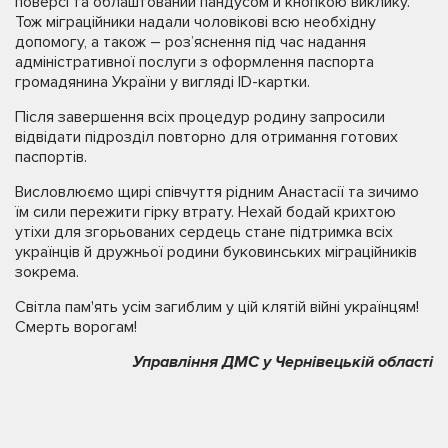
поверсі та облаштований пандусом й кнопкою виклику.
Тож міграційники надали чоловікові всю необхідну
допомогу, а також – роз’яснення під час надання
адміністративної послуги з оформлення паспорта
громадянина України у вигляді ID-картки.
Після завершення всіх процедур родину запросили
відвідати підрозділ повторно для отримання готових
паспортів.
Висловлюємо щирі співчуття рідним Анастасії та зичимо
їм сили пережити гірку втрату. Нехай бодай крихтою
утіхи для згорьованих сердець стане підтримка всіх
українців й дружньої родини буковинських міграційників
зокрема.
Світла пам'ять усім загиблим у цій клятій війні українцям!
Смерть ворогам!
Управління ДМС у Чернівецькій області