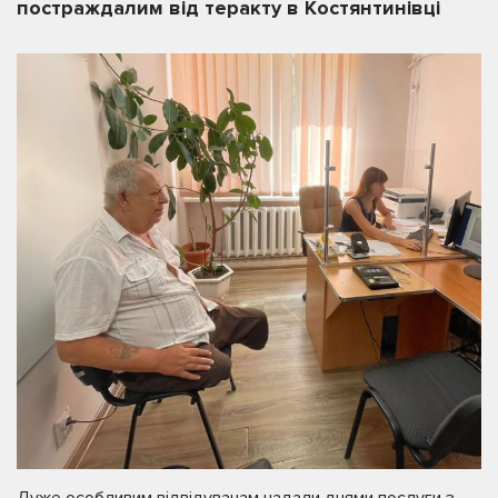
постраждалим від теракту в Костянтинівці
Дуже особливим відвідувачам надали днями послуги з