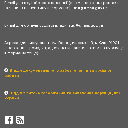
E-mail для вхідної кореспонденції (окрім звернень громадян
та запитів на публічну інформацію):
info
dmsu.gov.ua
E-mail для органів судової влади:
sud
dmsu.gov.ua
Адреса для листування: вул.Володимирська, 9, м.Київ, 01001
(звернення громадян, адвокатські запити, запити на публічну
інформацію тощо)
Відділ документального забезпечення та архівної
роботи
Відділ з питань запобігання та виявлення корупції ДМС
України