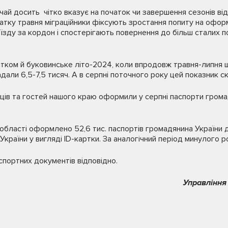
чай досить чітко вказує на початок чи завершення сезонів ві
атку травня міграційники фіксують зростання попиту на офор
їзду за кордон і спостерігають повернення до більш сталих п
нятком й буковинське літо-2024, коли впродовж травня-липня
али 6,5-7,5 тисяч. А в серпні поточного року цей показник ск
ців та гостей нашого краю оформили у серпні паспорти громад
 області оформлено 52,6 тис. паспортів громадянина України д
України у вигляді ID-картки. За аналогічний період минулого р
аспортних документів відповідно.
Управління