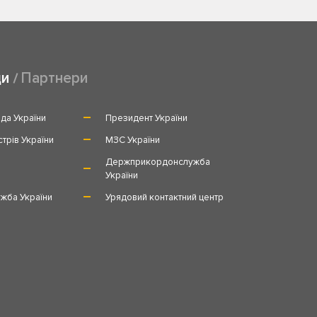
ди
Партнери
да України
Президент України
стрів України
МЗС України
и
Держприкордонслужба
України
жба України
Урядовий контактний центр