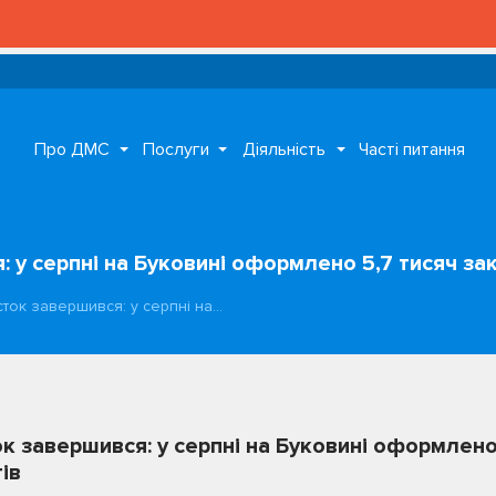
Про ДМС
Послуги
Діяльність
Часті питання
: у серпні на Буковині оформлено 5,7 тисяч з
усток завершився: у серпні на…
ок завершився: у серпні на Буковині оформлено
ів