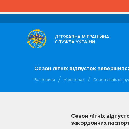
ДЕРЖАВНА МІГРАЦІЙНА
СЛУЖБА УКРАЇНИ
Сезон літніх відпусток завершився
Всі новини
У регіонах
Сезон літніх відп
Сезон літніх відпуст
закордонних паспорт