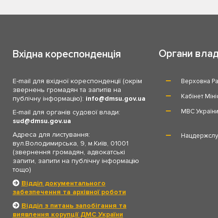
Органи вла
Вхідна кореспонденція
E-mail для вхідної кореспонденції (окрім
Верховна Ра
звернень громадян та запитів на
Кабінет Міні
публічну інформацію):
info
dmsu.gov.ua
МВС Україн
E-mail для органів судової влади:
sud
dmsu.gov.ua
Адреса для листування:
Нацдержслу
вул.Володимирська, 9, м.Київ, 01001
(звернення громадян, адвокатські
запити, запити на публічну інформацію
тощо)
Відділ документального
забезпечення та архівної роботи
Відділ з питань запобігання та
виявлення корупції ДМС України