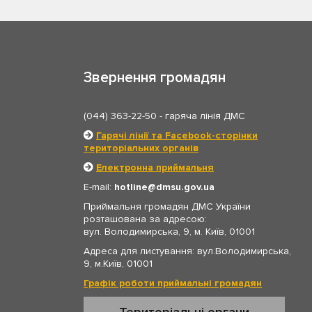
Звернення громадян
(044) 363-22-50
- гаряча лінія ДМС
Гарячі лінії та Facebook-сторінки
територіальних органів
Електронна приймальня
E-mail:
hotline
dmsu.gov.ua
Приймальня громадян ДМС України
розташована за адресою:
вул. Володимирська, 9, м. Київ, 01001
Адреса для листування: вул.Володимирська,
9, м.Київ, 01001
Графік роботи приймальні громадян
Територіальні органи