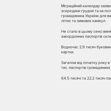
Міграційний календар зазви
зсередини грудня та на поч
громадянина України для ви
літніх та зимових канікул.
Не стало в цьому сенсі ви
закордонних паспортів склад
Водночас 2,9 тисяч буковин
картки.
Загалом від початку року в
тис. паспортів громадянина 
64,5 тисячі та 22,2 тисяч п