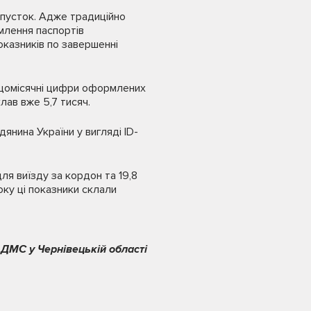
дпусток. Адже традиційно
млення паспортів
оказників по завершенні
 щомісячні цифри оформлених
лав вже 5,7 тисяч.
янина України у вигляді ID-
ля виїзду за кордон та 19,8
оку ці показники склали
 ДМС у Чернівецькій області