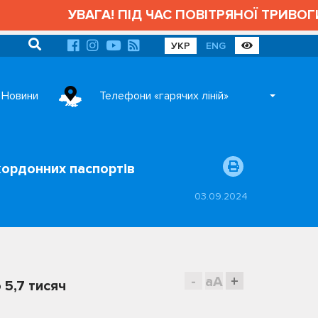
УВАГА! ПІД ЧАС ПОВІТРЯНОЇ ТРИВОГИ 
УКР
ENG
Новини
Телефони «гарячих ліній»
акордонних паспортів
03.09.2024
-
aA
+
 5,7 тисяч