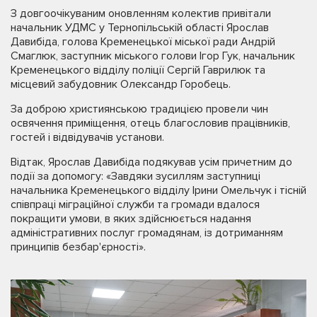
З довгоочікуваним оновленням колектив привітали
начальник УДМС у Тернопільській області Ярослав
Давибіда, голова Кременецької міської ради Андрій
Смаглюк, заступник міського голови Ігор Гук, начальник
Кременецького відділу поліції Сергій Гаврилюк та
місцевий забудовник Олександр Горобець.
За доброю християнською традицією провели чин
освячення приміщення, отець благословив працівників,
гостей і відвідувачів установи.
Відтак, Ярослав Давибіда подякував усім причетним до
події за допомогу: «Завдяки зусиллям заступниці
начальника Кременецького відділу Ірини Омельчук і тісній
співпраці міграційної служби та громади вдалося
покращити умови, в яких здійснюється надання
адміністративних послуг громадянам, із дотриманням
принципів безбар'єрності».