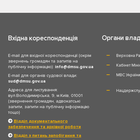
Органи вла
Вхідна кореспонденція
E-mail для вхідної кореспонденції (окрім
Верховна Ра
звернень громадян та запитів на
Кабінет Міні
публічну інформацію):
info
dmsu.gov.ua
МВС Україн
E-mail для органів судової влади:
sud
dmsu.gov.ua
Адреса для листування:
Нацдержслу
вул.Володимирська, 9, м.Київ, 01001
(звернення громадян, адвокатські
запити, запити на публічну інформацію
тощо)
Відділ документального
забезпечення та архівної роботи
Відділ з питань запобігання та