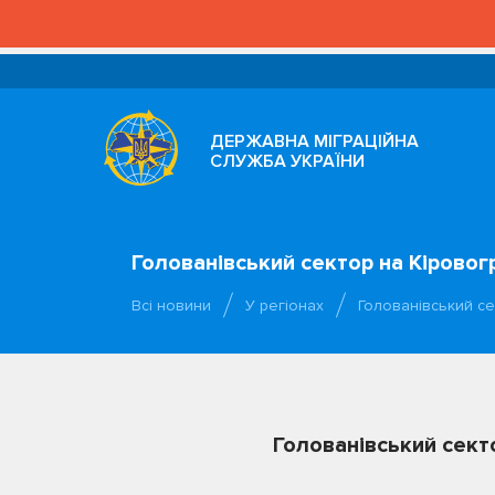
ДЕРЖАВНА МІГРАЦІЙНА
СЛУЖБА УКРАЇНИ
Голованівський сектор на Кіровог
Всі новини
У регіонах
Голованівський се
Голованівський сект