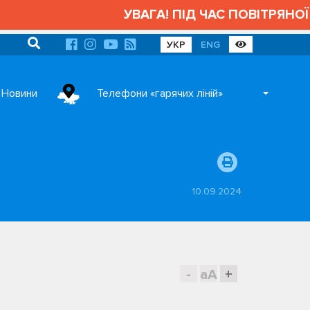
УВАГА! ПІД ЧАС ПОВІТРЯНОЇ 
УКР
ENG
Новини
Телефони «гарячих ліній»
10.09.2024
-
aA
+