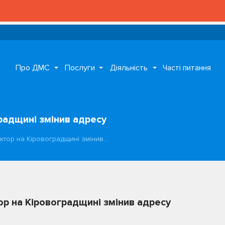
Про ДМС
Послуги
Діяльність
Часті питання
радщині змінив адресу
ктор на Кіровоградщині змінив…
ор на Кіровоградщині змінив адресу