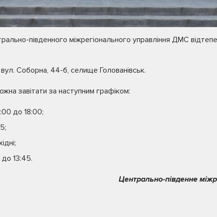
трально-південного міжрегіонального управління ДМС відтеп
вул. Соборна, 44-б, селище Голованівськ.
ожна завітати за наступним графіком:
:00 до 18:00;
5;
ідні;
 до 13:45.
Центрально-південне між