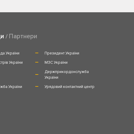
ди
Партнери
да України
Президент України
стрів України
МЗС України
и
Держприкордонслужба
України
жба України
Урядовий контактний центр