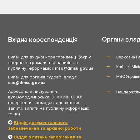
Органи вла
Вхідна кореспонденція
E-mail для вхідної кореспонденції (окрім
Верховна Ра
звернень громадян та запитів на
Кабінет Міні
публічну інформацію):
info
dmsu.gov.ua
МВС Україн
E-mail для органів судової влади:
sud
dmsu.gov.ua
Адреса для листування:
Нацдержслу
вул.Володимирська, 9, м.Київ, 01001
(звернення громадян, адвокатські
запити, запити на публічну інформацію
тощо)
Відділ документального
забезпечення та архівної роботи
Відділ з питань запобігання та