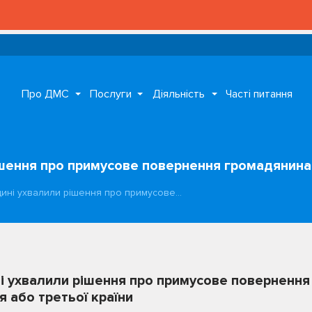
Про ДМС
Послуги
Діяльність
Часті питання
ішення про примусове повернення громадянина
ині ухвалили рішення про примусове…
і ухвалили рішення про примусове поверненн
 або третьої країни