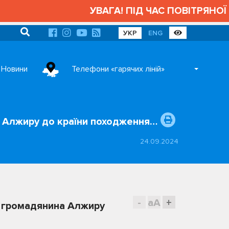
УВАГА! ПІД ЧАС ПОВІТРЯНОЇ 
УКР
ENG
Новини
Телефони «гарячих ліній»
 Алжиру до країни походження…
24.09.2024
-
aA
+
я громадянина Алжиру