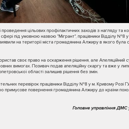
і проведення цільових профілактичних заходів з нагляду та 
 сфері під умовною назвою "Мігрант", працівники Відділу №8 у
виявили на території міста громадянина Алжиру в якого була 
ористав своє право на оскарження рішення, але Апеляційний 
овних вимогах. Позивач подав апеляційну скаргу та вже у липн
опетровської області залишив рішення без змін.
етельних перевірок працівники Відділу №8 у м. Кривому Розі 
про примусове повернення громадянина Алжиру до країни пох
Головне управління ДМС у