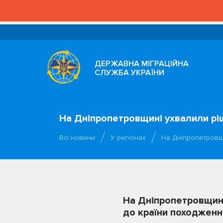
ДЕРЖАВНА МІГРАЦІЙНА
СЛУЖБА УКРАЇНИ
На Дніпропетровщині ухвалили р
Всі новини
У регіонах
На Дніпропетровщ
На Дніпропетровщин
до країни походження