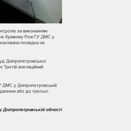
контролю за виконанням
 м. Кривому Розі ГУ ДМС у
скасована посвідка на
суд Дніпропетровської
і Третій апеляційний
ГУ ДМС у Дніпропетровській
одження або до третьої
 Дніпропетровській області