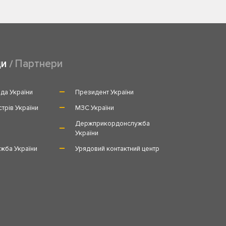
ди
Партнери
да України
Президент України
стрів України
МЗС України
и
Держприкордонслужба
України
жба України
Урядовий контактний центр