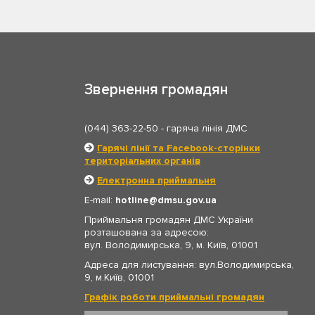
Звернення громадян
(044) 363-22-50
- гаряча лінія ДМС
Гарячі лінії та Facebook-сторінки
територіальних органів
Електронна приймальня
E-mail:
hotline
dmsu.gov.ua
Приймальня громадян ДМС України
розташована за адресою:
вул. Володимирська, 9, м. Київ, 01001
Адреса для листування: вул.Володимирська,
9, м.Київ, 01001
Графік роботи приймальні громадян