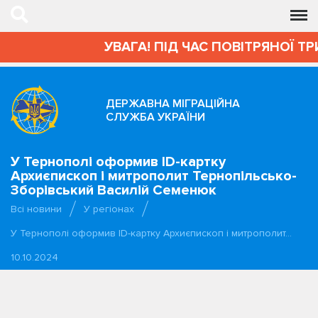
УВАГА! ПІД ЧАС ПОВІТРЯНОЇ ТР
ДЕРЖАВНА МІГРАЦІЙНА
СЛУЖБА УКРАЇНИ
У Тернополі оформив ID-картку
Архиєпископ і митрополит Тернопільсько-
Зборівський Василій Семенюк
Всі новини
У регіонах
У Тернополі оформив ID-картку Архиєпископ і митрополит…
10.10.2024