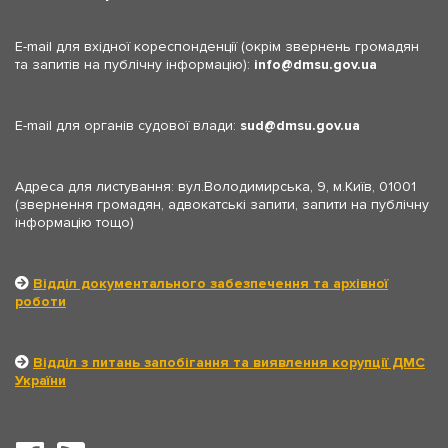
E-mail для вхідної кореспонденції (окрім звернень громадян
та запитів на публічну інформацію):
info
dmsu.gov.ua
E-mail для органів судової влади:
sud
dmsu.gov.ua
Адреса для листування: вул.Володимирська, 9, м.Київ, 01001
(звернення громадян, адвокатські запити, запити на публічну
інформацію тощо)
Відділ документального забезпечення та архівної
роботи
Відділ з питань запобігання та виявлення корупції ДМС
України