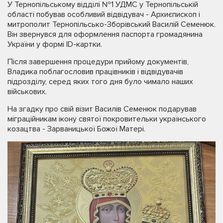
У Тернопільському відділі №1 УДМС у Тернопільській
області побував особливий відвідувач - Архиєпископ і
митрополит Тернопільсько-Зборівський Василій Семенюк.
Він звернувся для оформлення паспорта громадянина
України у формі ID-картки.
Після завершення процедури прийому документів,
Владика поблагословив працівників і відвідувачів
підрозділу, серед яких того дня було чимало наших
військових.
На згадку про свій візит Василів Семенюк подарував
міграційникам ікону святої покровительки українського
козацтва - Зарваницької Божої Матері.