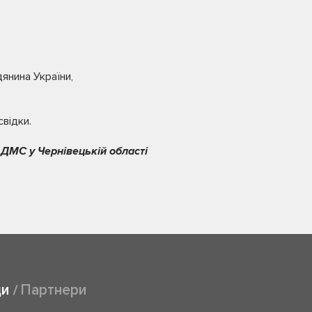
янина України,
свідки.
 ДМС у Чернівецькій області
ди
Партнери