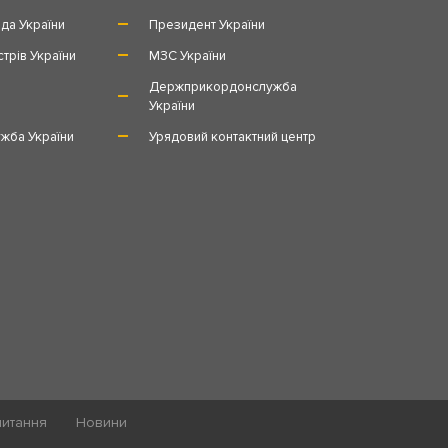
да України
Президент України
стрів України
МЗС України
и
Держприкордонслужба
України
жба України
Урядовий контактний центр
питання
Новини