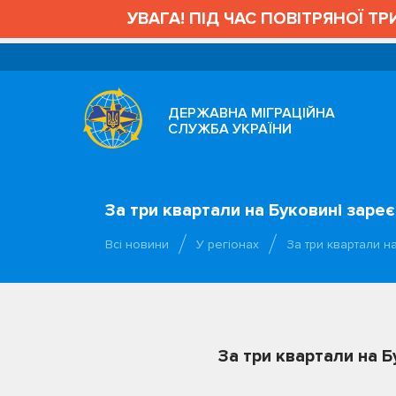
УВАГА! ПІД ЧАС ПОВІТРЯНОЇ ТРИВ
ДЕРЖАВНА МІГРАЦІЙНА
СЛУЖБА УКРАЇНИ
За три квартали на Буковині зареє
Всі новини
У регіонах
За три квартали н
За три квартали на Б