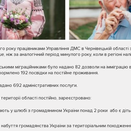
го року працівниками Управління ДМС в Чернівецькій області
е, ніж за аналогічний період минулого року, коли в регіоні на
ськими міграційниками було надано 82 дозволи на імміграцію в
формлено 192 посвідки на постійне проживання.
 надано 692 адміністративних послуги.
території області постійно, зареєстровано:
ають у шлюбі з громадянином України понад 2 роки або є діт
а набуття громадянства України за територіальним походженн