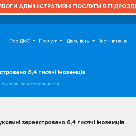
ОГИ АДМІНІСТРАТИВНІ ПОСЛУГИ В ПІДРОЗДІЛА
Про ДМС
Послуги
Діяльність
Часті питання
стровано 6,4 тисячі іноземців
а Буковині зареєстровано 6,4…
уковині зареєстровано 6,4 тисячі іноземців