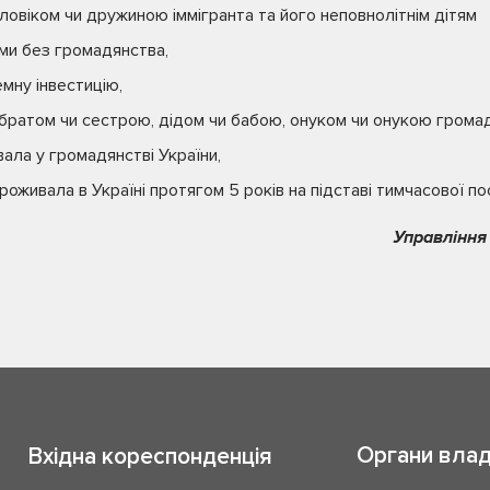
оловіком чи дружиною іммігранта та його неповнолітнім дітям
ами без громадянства,
емну інвестицію,
 братом чи сестрою, дідом чи бабою, онуком чи онукою громад
вала у громадянстві України,
оживала в Україні протягом 5 років на підставі тимчасової по
Управління
Органи вла
Вхідна кореспонденція