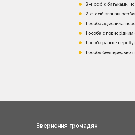
3-є осіб є батьками, ч
2-є осіб визнані особ
1 особа здійснила іноз
1 особа є повнорідним
1 особа раніше перебу
1 особа безперервно пр
Звернення громадян