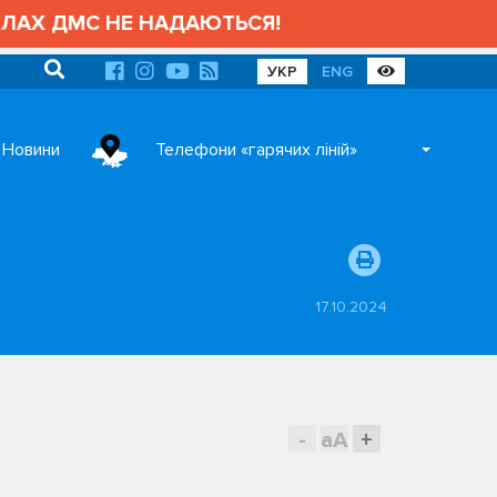
Х ДМС НЕ НАДАЮТЬСЯ!
УКР
ENG
Новини
Телефони «гарячих ліній»
17.10.2024
-
aA
+