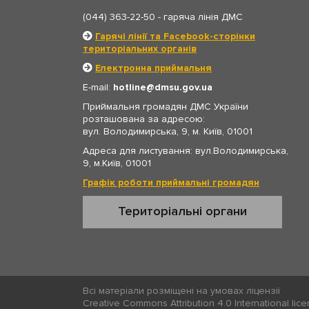
(044) 363-22-50
- гаряча лінія ДМС
Гарячі лінії та Facebook-сторінки
територіальних органів
Електронна приймальня
E-mail:
hotline
dmsu.gov.ua
Приймальня громадян ДМС України
розташована за адресою:
вул. Володимирська, 9, м. Київ, 01001
Адреса для листування: вул.Володимирська,
9, м.Київ, 01001
Графік роботи приймальні громадян
Територіальні органи
Всі матеріали розміщені на умовах ліцензії
Creative Commons Attribution 4.0 International lic