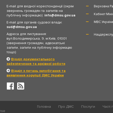
E-mail для вхідної кореспонденції (окрім
Верховна Ра
звернень громадян та запитів на
Кабінет Міні
публічну інформацію):
info
dmsu.gov.ua
МВС Україн
E-mail для органів судової влади:
sud
dmsu.gov.ua
Адреса для листування:
Нацдержслу
вул.Володимирська, 9, м.Київ, 01001
(звернення громадян, адвокатські
запити, запити на публічну інформацію
тощо)
Відділ документального
забезпечення та архівної роботи
Відділ з питань запобігання та
виявлення корупції ДМС України
Головна
Про ДМС
Послуги
Часті 
ense