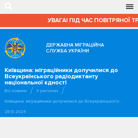
УВАГА! ПІД ЧАС ПОВІТРЯНОЇ Т
ДЕРЖАВНА МІГРАЦІЙНА
СЛУЖБА УКРАЇНИ
Київщина: міграційники долучилися до
Всеукраїнського радіодиктанту
національної єдності
Всі новини
У регіонах
Київщина: міграційники долучилися до Всеукраїнського…
28.10.2024