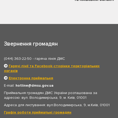
Звернення громадян
(044) 363-22-50
- гаряча лінія ДМС
Гарячі лінії та Facebook-сторінки територіальних
органів
Електронна приймальня
E-mail:
hotline
dmsu.gov.ua
Приймальня громадян ДМС України розташована за
адресою: вул. Володимирська, 9, м. Київ, 01001
Адреса для листування: вул.Володимирська, 9, м.Київ, 01001
Графік роботи приймальні громадян