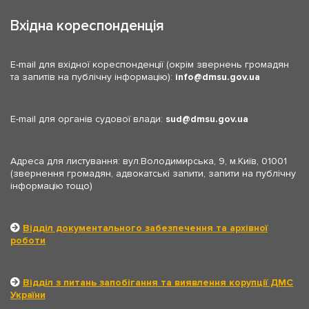
Вхідна кореспонденція
E-mail для вхідної кореспонденції (окрім звернень громадян
та запитів на публічну інформацію):
info
dmsu.gov.ua
E-mail для органів судової влади:
sud
dmsu.gov.ua
Адреса для листування: вул.Володимирська, 9, м.Київ, 01001
(звернення громадян, адвокатські запити, запити на публічну
інформацію тощо)
Відділ документального забезпечення та архівної
роботи
Відділ з питань запобігання та виявлення корупції ДМС
України