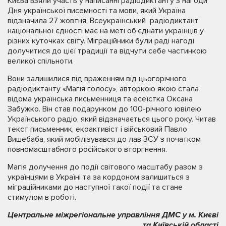
Києва взяли участь у написанні радіодиктанту з нагоди
Дня української писемності та мови, який Україна
відзначила 27 жовтня. Всеукраїнський радіодиктант
національної єдності має на меті об’єднати українців у
різних куточках світу. Міграційники були раді нагоді
долучитися до цієї традиції та відчути себе частинкою
великої спільноти.
Вони залишилися під враженням від цьогорічного
радіодиктанту «Магія голосу», авторкою якою стала
відома українська письменниця та есеїстка Оксана
Забужко. Він став подарунком до 100-річного ювілею
Українського радіо, який відзначається цього року. Читав
текст письменник, екоактивіст і військовий Павло
Вишебаба, який мобілізувався до лав ЗСУ з початком
повномасштабного російського вторгнення.
Магія долучення до події світового масштабу разом з
українцями в Україні та за кордоном залишиться з
міграційниками до наступної такої події та стане
стимулом в роботі.
Центральне міжрегіональне управління ДМС у м. Києві
та Київській області