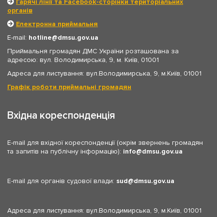
Гарячі лінії та Facebook-сторінки територіальних
органів
Електронна приймальня
E-mail:
hotline
dmsu.gov.ua
Приймальня громадян ДМС України розташована за
адресою: вул. Володимирська, 9, м. Київ, 01001
Адреса для листування: вул.Володимирська, 9, м.Київ, 01001
Графік роботи приймальні громадян
Вхідна кореспонденція
E-mail для вхідної кореспонденції (окрім звернень громадян
та запитів на публічну інформацію):
info
dmsu.gov.ua
E-mail для органів судової влади:
sud
dmsu.gov.ua
Адреса для листування: вул.Володимирська, 9, м.Київ, 01001