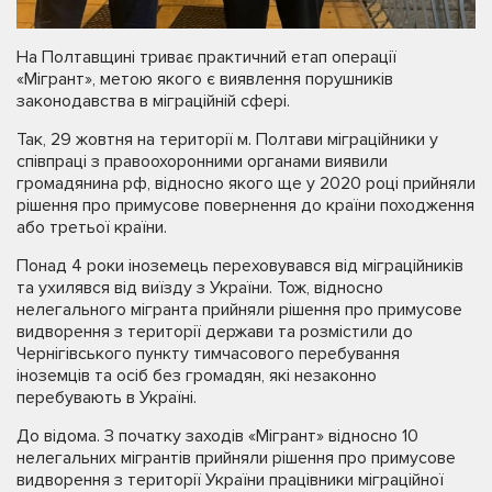
На Полтавщині триває практичний етап операції
«Мігрант», метою якого є виявлення порушників
законодавства в міграційній сфері.
Так, 29 жовтня на території м. Полтави міграційники у
співпраці з правоохоронними органами виявили
громадянина рф, відносно якого ще у 2020 році прийняли
рішення про примусове повернення до країни походження
або третьої країни.
Понад 4 роки іноземець переховувався від міграційників
та ухилявся від виїзду з України. Тож, відносно
нелегального мігранта прийняли рішення про примусове
видворення з території держави та розмістили до
Чернігівського пункту тимчасового перебування
іноземців та осіб без громадян, які незаконно
перебувають в Україні.
До відома. З початку заходів «Мігрант» відносно 10
нелегальних мігрантів прийняли рішення про примусове
видворення з території України працівники міграційної