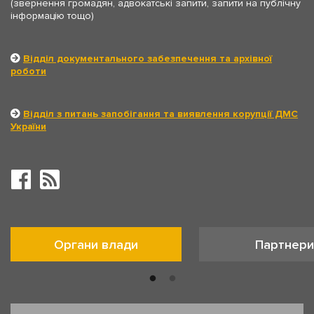
(звернення громадян, адвокатські запити, запити на публічну
інформацію тощо)
Відділ документального забезпечення та архівної
роботи
Відділ з питань запобігання та виявлення корупції ДМС
України
Органи влади
Партнери