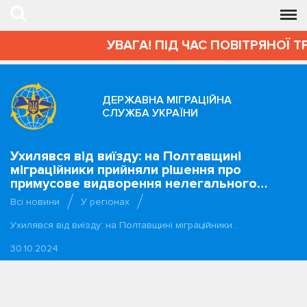
УВАГА! ПІД ЧАС ПОВІТРЯНОЇ Т
ДЕРЖАВНА МІГРАЦІЙНА
СЛУЖБА УКРАЇНИ
Ухилявся від виїзду: на Полтавщині
міграційники прийняли рішення про
примусове видворення нелегального…
Всі новини
У регіонах
Ухилявся від виїзду: на Полтавщині міграційники…
30.10.2024