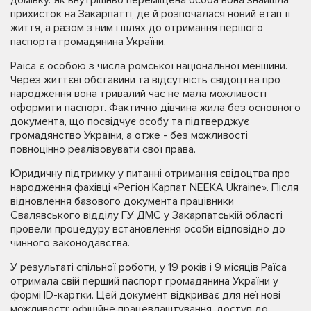
прихисток на Закарпатті, де й розпочалася новий етап її
життя, а разом з ним і шлях до отримання першого
паспорта громадянина України.
Раїса є особою з числа ромської національної меншини.
Через життєві обставини та відсутність свідоцтва про
народження вона тривалий час не мала можливості
оформити паспорт. Фактично дівчина жила без основного
документа, що посвідчує особу та підтверджує
громадянство України, а отже - без можливості
повноцінно реалізовувати свої права.
Юридичну підтримку у питанні отримання свідоцтва про
народження фахівці «Регіон Карпат NEEKA Ukraine». Після
відновлення базового документа працівники
Свалявського відділу ГУ ДМС у Закарпатській області
провели процедуру встановлення особи відповідно до
чинного законодавства.
У результаті спільної роботи, у 19 років і 9 місяців Раїса
отримала свій перший паспорт громадянина України у
формі ID-картки. Цей документ відкриває для неї нові
можливості: офіційне працевлаштування, доступ до