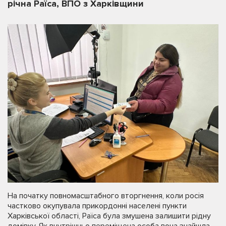
річна Раїса, ВПО з Харківщини
На початку повномасштабного вторгнення, коли росія
частково окупувала прикордонні населені пункти
Харківської області, Раїса була змушена залишити рідну
домівку. Як внутрішньо переміщена особа вона знайшла