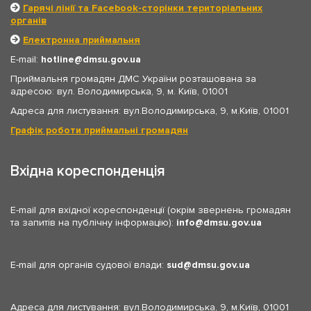
Гарячі лінії та Facebook-сторінки територіальних
органів
Електронна приймальня
E-mail:
hotline
dmsu.gov.ua
Приймальня громадян ДМС України розташована за
адресою: вул. Володимирська, 9, м. Київ, 01001
Адреса для листування: вул.Володимирська, 9, м.Київ, 01001
Графік роботи приймальні громадян
Вхідна кореспонденція
E-mail для вхідної кореспонденції (окрім звернень громадян
та запитів на публічну інформацію):
info
dmsu.gov.ua
E-mail для органів судової влади:
sud
dmsu.gov.ua
Адреса для листування: вул.Володимирська, 9, м.Київ, 01001