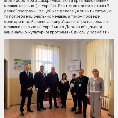
щодо боротьби з дискримінацією та прав національних
меншин (спільнот) в Україні». Візит став одним з етапів 3-
денної програми - за цей час делегація оцінить ситуацію
та потреби національних меншин, а також проведе
моніторинг здійснення закону України «Про національні
меншини (спільноти) України» та Державної цільової
національно-культурної програми «Єдність у розмаїтті».