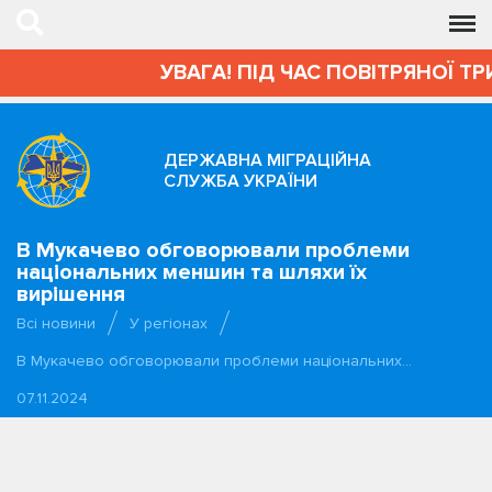
УВАГА! ПІД ЧАС ПОВІТРЯНОЇ ТР
ДЕРЖАВНА МІГРАЦІЙНА
СЛУЖБА УКРАЇНИ
В Мукачево обговорювали проблеми
національних меншин та шляхи їх
вирішення
Всі новини
У регіонах
В Мукачево обговорювали проблеми національних…
07.11.2024