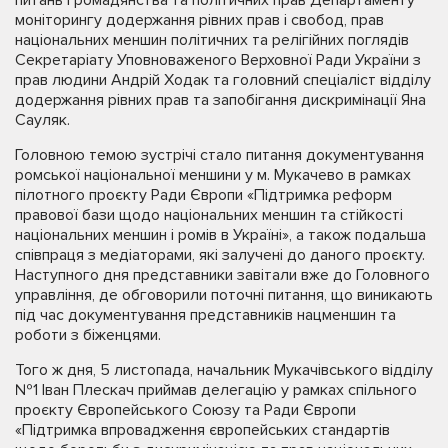
моніторингу додержання рівних прав і свобод, прав
національних меншин політичних та релігійних поглядів
Секретаріату Уповноваженого Верховної Ради України з
прав людини Андрій Ходак та головний спеціаліст відділу
додержання рівних прав та запобігання дискримінації Яна
Сауляк.
Головною темою зустрічі стало питання документування
ромської національної меншини у м. Мукачево в рамках
пілотного проєкту Ради Європи «Підтримка реформ
правової бази щодо національних меншин та стійкості
національних меншин і ромів в Україні», а також подальша
співпраця з медіаторами, які залучені до даного проєкту.
Наступного дня представники завітали вже до Головного
управління, де обговорили поточні питання, що виникають
під час документування представників нацменшин та
роботи з біженцями.
Того ж дня, 5 листопада, начальник Мукачівського відділу
№1 Іван Плескач приймав делегацію у рамках спільного
проєкту Європейського Союзу та Ради Європи
«Підтримка впровадження європейських стандартів