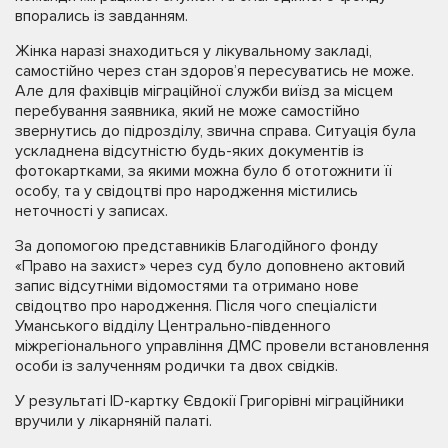
впорались із завданням.
Жінка наразі знаходиться у лікувальному закладі,
самостійно через стан здоров’я пересуватись не може.
Але для фахівців міграційної служби виїзд за місцем
перебування заявника, який не може самостійно
звернутись до підрозділу, звична справа. Ситуація була
ускладнена відсутністю будь-яких документів із
фотокартками, за якими можна було б ототожнити її
особу, та у свідоцтві про народження містились
неточності у записах.
За допомогою представників Благодійного фонду
«Право на захист» через суд було доповнено актовий
запис відсутніми відомостями та отримано нове
свідоцтво про народження. Після чого спеціалісти
Уманського відділу Центрально-південного
міжрегіонального управління ДМС провели встановлення
особи із залученням родички та двох свідків.
У результаті ID-картку Євдокії Григорівні міграційники
вручили у лікарняній палаті.