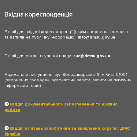
Вхідна кореспонденція
E-mail для вхідної кореспонденції (окрім звернень громадян
та запитів на публічну інформацію):
info
dmsu.gov.ua
E-mail для органів судової влади:
sud
dmsu.gov.ua
Адреса для листування: вул.Володимирська, 9, м.Київ, 01001
(звернення громадян, адвокатські запити, запити на публічну
інформацію тощо)
Відділ документального забезпечення та архівної
роботи
Відділ з питань запобігання та виявлення корупції ДМС
України