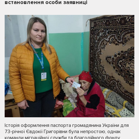
встановлення особи заявниці
Історія оформлення паспорта громадянина України для
73-річної Євдокії Григорівни була непростою, однак
команди міграційної служби та благодійного фонду