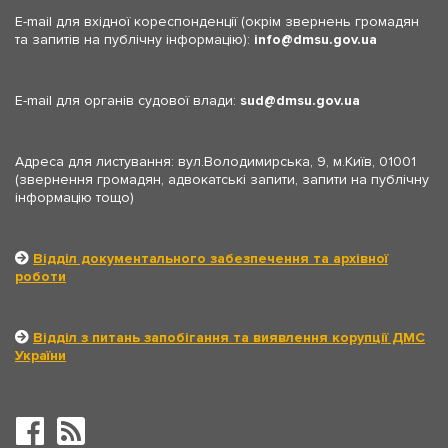
E-mail для вхідної кореспонденції (окрім звернень громадян
та запитів на публічну інформацію):
info
dmsu.gov.ua
E-mail для органів судової влади:
sud
dmsu.gov.ua
Адреса для листування: вул.Володимирська, 9, м.Київ, 01001
(звернення громадян, адвокатські запити, запити на публічну
інформацію тощо)
Відділ документального забезпечення та архівної
роботи
Відділ з питань запобігання та виявлення корупції ДМС
України