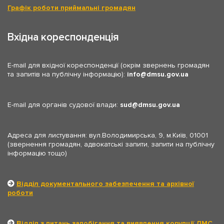
Графік роботи приймальні громадян
Вхідна кореспонденція
E-mail для вхідної кореспонденції (окрім звернень громадян
та запитів на публічну інформацію):
info
dmsu.gov.ua
E-mail для органів судової влади:
sud
dmsu.gov.ua
Адреса для листування: вул.Володимирська, 9, м.Київ, 01001
(звернення громадян, адвокатські запити, запити на публічну
інформацію тощо)
Відділ документального забезпечення та архівної
роботи
Відділ з питань запобігання та виявлення корупції ДМС