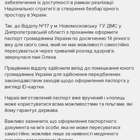
забезпечення їх доступності в рамках реалізації
Національної стратегії зі створення безбар’єрного
простору в Україні.
Так, до Відділу №17 у м. Новомосковську ГУ ДМС у
Дніпропетровській області з проханням оформити
паспорт громадянина України по досягненню 14 річного
віку для свого сина, який не має можливості самостійно
пересувається через тривалий розлад здоров'я,
звернулася пані Олена.
Працівники відділу здійснили виїзд до помешкання юного
громадянина України для здійснення передбачених
законодавством заходів щодо оформлення паспорта у
вигляді ID-картки.
Наразі виготовлений паспорт вже вручений і хлопець
може користуватися всіма можливостями та пільгами, які
йому гарантує держава.
Важливо зазначити, що оформлення паспортного
документа на ім'я особи, яка не може пересуватися
самостійно, можливе лише за наявності медичного
висновку встановленої форми.