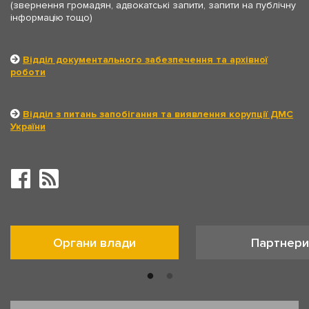
(звернення громадян, адвокатські запити, запити на публічну
інформацію тощо)
Відділ документального забезпечення та архівної
роботи
Відділ з питань запобігання та виявлення корупції ДМС
України
Органи влади
Партнери