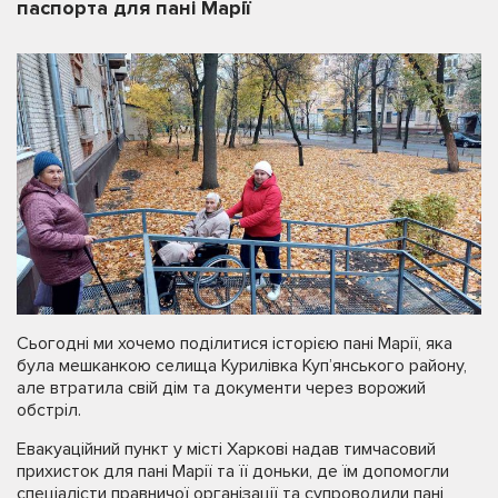
паспорта для пані Марії
Сьогодні ми хочемо поділитися історією пані Марії, яка
була мешканкою селища Курилівка Куп’янського району,
але втратила свій дім та документи через ворожий
обстріл.
Евакуаційний пункт у місті Харкові надав тимчасовий
прихисток для пані Марії та її доньки, де їм допомогли
спеціалісти правничої організації та супроводили пані