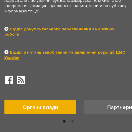
Адреса для листування: вул.Володимирська, 9, м.Київ, 01001
(звернення громадян, адвокатські запити, запити на публічну
інформацію тощо)
Відділ документального забезпечення та архівної
роботи
Відділ з питань запобігання та виявлення корупції ДМС
України
Органи влади
Партнери