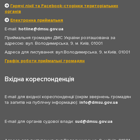
Гарячі лінії та Facebook-сторінки територіальних
органів
Електронна приймальня
E-mail:
hotline
dmsu.gov.ua
Приймальня громадян ДМС України розташована за
адресою: вул. Володимирська, 9, м. Київ, 01001
Адреса для листування: вул.Володимирська, 9, м.Київ, 01001
Графік роботи приймальні громадян
Вхідна кореспонденція
E-mail для вхідної кореспонденції (окрім звернень громадян
та запитів на публічну інформацію):
info
dmsu.gov.ua
E-mail для органів судової влади:
sud
dmsu.gov.ua