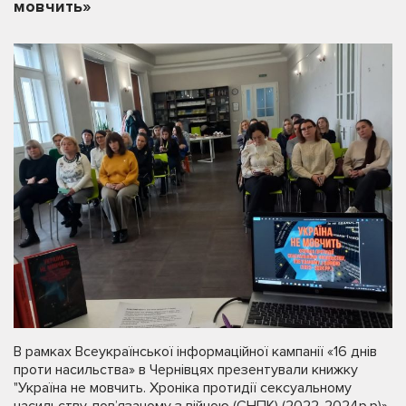
мовчить»
В рамках Всеукраїнської інформаційної кампанії «16 днів
проти насильства» в Чернівцях презентували книжку
"Україна не мовчить. Хроніка протидії сексуальному
насильству, пов’язаному з війною (СНПК) (2022-2024р.р)».