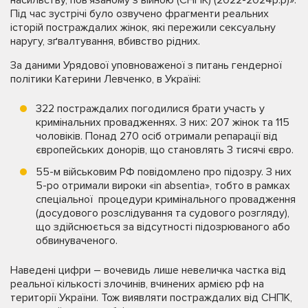
Під час зустрічі було озвучено фрагменти реальних
історій постраждалих жінок, які пережили сексуальну
наругу, зґвалтування, вбивство рідних.
За даними Урядової уповноваженої з питань гендерної
політики Катерини Левченко, в Україні:
322 постраждалих погодилися брати участь у
кримінальних провадженнях. З них: 207 жінок та 115
чоловіків. Понад 270 осіб отримали репарації від
європейських донорів, що становлять 3 тисячі євро.
55-м військовим РФ повідомлено про підозру. З них
5-ро отримали вироки «in absentia», тобто в рамках
спеціальної процедури кримінального провадження
(досудового розслідування та судового розгляду),
що здійснюється за відсутності підозрюваного або
обвинуваченого.
Наведені цифри – вочевидь лише невеличка частка від
реальної кількості злочинів, вчинених армією рф на
території України. Тож виявляти постраждалих від СНПК,