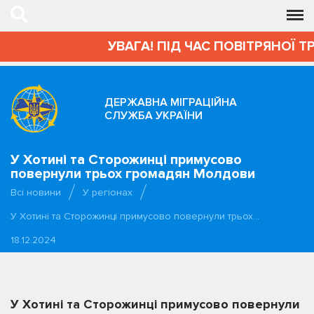
УВАГА! ПІД ЧАС ПОВІТРЯНОЇ Т
ДЕРЖАВНА МІГРАЦІЙНА
СЛУЖБА УКРАЇНИ
У Хотині та Сторожинці примусово
повернули трьох громадян Молдови
Всі новини
У регіонах
У Хотині та Сторожинці примусово повернули трьох…
18.12.2024
У Хотині та Сторожинці примусово повернули