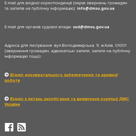
E-mail для вхідної кореспонденції (окрім звернень громадян
та запитів на публічну інформацію):
info
dmsu.gov.ua
E-mail для органів судової влади:
sud
dmsu.gov.ua
Адреса для листування: вул.Володимирська, 9, м.Київ, 01001
(звернення громадян, адвокатські запити, запити на публічну
інформацію тощо)
Відділ документального забезпечення та архівної
роботи
Відділ з питань запобігання та виявлення корупції ДМС
України