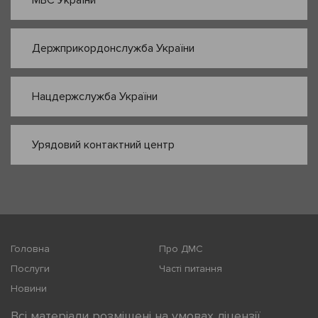
Держприкордонслужба України
Нацдержслужба України
Урядовий контактний центр
Головна
Про ДМС
Послуги
Часті питання
Новини
Всі матеріали розміщені на умовах ліцензії