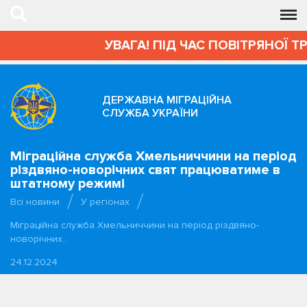
УВАГА! ПІД ЧАС ПОВІТРЯНОЇ Т
ДЕРЖАВНА МІГРАЦІЙНА
СЛУЖБА УКРАЇНИ
Міграційна служба Хмельниччини на період
різдвяно-новорічних свят працюватиме в
штатному режимі
Всі новини
У регіонах
Міграційна служба Хмельниччини на період різдвяно-
новорічних…
24.12.2024