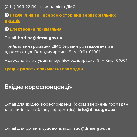
(044) 363-22-50
- гаряча лінія ДМС
Гарячі лінії та Facebook-сторінки територіальних
органів
Електронна приймальня
E-mail:
hotline
dmsu.gov.ua
Приймальня громадян ДМС України розташована за
адресою: вул. Володимирська, 9, м. Київ, 01001
Адреса для листування: вул.Володимирська, 9, м.Київ, 01001
Графік роботи приймальні громадян
Вхідна кореспонденція
E-mail для вхідної кореспонденції (окрім звернень громадян
та запитів на публічну інформацію):
info
dmsu.gov.ua
E-mail для органів судової влади:
sud
dmsu.gov.ua