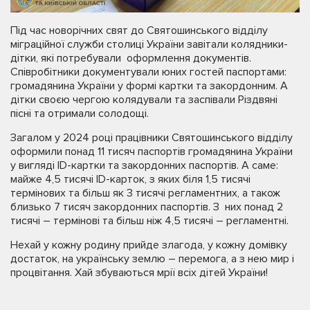
Під час новорічних свят до Святошинського відділу
міграційної служби столиці України завітали колядники-
дітки, які потребували оформлення документів.
Співробітники документували юних гостей паспортами:
громадянина України у формі картки та закордонним. А
дітки своєю чергою колядували та заспівали Різдвяні
пісні та отримали солодощі.
Загалом у 2024 році працівники Святошинського відділу
оформили понад 11 тисяч паспортів громадянина України
у вигляді ID-картки та закордонних паспортів. А саме:
майже 4,5 тисячі ID-карток, з яких біля 1,5 тисячі
термінових та більш як 3 тисячі регламентних, а також
близько 7 тисяч закордонних паспортів. З них понад 2
тисячі – термінові та більш ніж 4,5 тисячі – регламентні.
Нехай у кожну родину прийде злагода, у кожну домівку
достаток, на українську землю – перемога, а з нею мир і
процвітання. Хай збуваються мрії всіх дітей України!