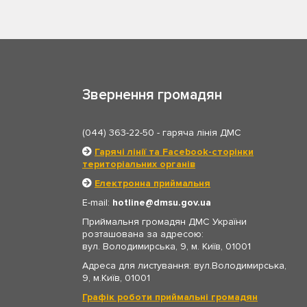
Звернення громадян
(044) 363-22-50
- гаряча лінія ДМС
Гарячі лінії та Facebook-сторінки
територіальних органів
Електронна приймальня
E-mail:
hotline
dmsu.gov.ua
Приймальня громадян ДМС України
розташована за адресою:
вул. Володимирська, 9, м. Київ, 01001
Адреса для листування: вул.Володимирська,
9, м.Київ, 01001
Графік роботи приймальні громадян