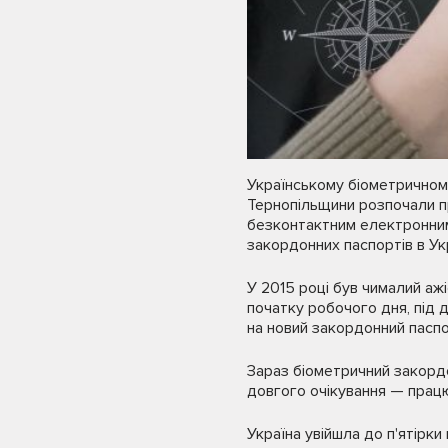
Українському біометричному
Тернопільщини розпочали п
безконтактним електронним
закордонних паспортів в Укр
У 2015 році був чималий аж
початку робочого дня, під 
на новий закордонний паспо
Зараз біометричний закордо
довгого очікування — прац
Україна увійшла до п'ятірки