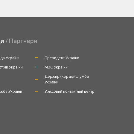
ди
Партнери
да України
Президент України
стрів України
МЗС України
и
Держприкордонслужба
України
жба України
Урядовий контактний центр