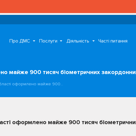
Про ДМС
Послуги
Діяльність
Часті питання
ено майже 900 тисяч біометричних закордонни
 області оформлено майже 900…
ласті оформлено майже 900 тисяч біометричн