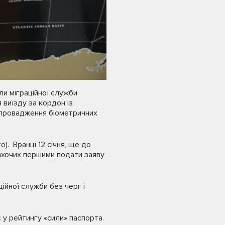
ли міграційної служби
виїзду за кордон із
апровадження біометричних
. Вранці 12 січня, ще до
 охочих першими подати заяву
ійної служби без черг і
с у рейтингу «сили» паспорта.