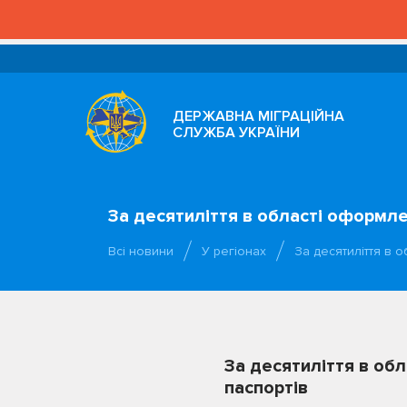
ДЕРЖАВНА МІГРАЦІЙНА
СЛУЖБА УКРАЇНИ
За десятиліття в області оформл
Всі новини
У регіонах
За десятиліття в
За десятиліття в об
паспортів