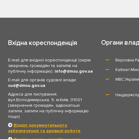
Органи вла
Вхідна кореспонденція
E-mail для вхідної кореспонденції (окрім
Верховна Ра
звернень громадян та запитів на
Кабінет Міні
публічну інформацію):
info
dmsu.gov.ua
МВС Україн
E-mail для органів судової влади:
sud
dmsu.gov.ua
Адреса для листування:
Нацдержслу
вул.Володимирська, 9, м.Київ, 01001
(звернення громадян, адвокатські
запити, запити на публічну інформацію
тощо)
Відділ документального
забезпечення та архівної роботи