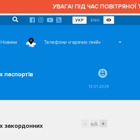
УВАГА! ПІД ЧАС ПОВІТРЯНОЇ ТРИ
УКР
ENG
Новини
Телефони «гарячих ліній»
х паспортів
13.01.2025
-
aA
+
их закордонних