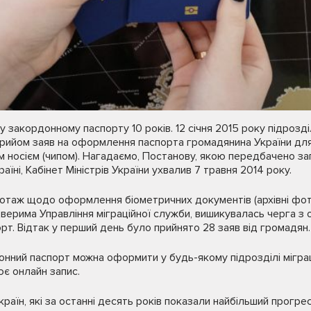
 закордонному паспорту 10 років. 12 січня 2015 року підрозді
рийом заяв на оформлення паспорта громадянина України для 
 носієм (чипом). Нагадаємо, Постанову, якою передбачено з
аїні, Кабінет Міністрів України ухвалив 7 травня 2014 року.
іотаж щодо оформлення біометричних документів (архівні фото)
дверима Управління міграційної служби, вишикувалась черга з
рт. Відтак у перший день було прийнято 28 заяв від громадян.
нний паспорт можна оформити у будь-якому підрозділі міграц
ює онлайн запис.
 країн, які за останні десять років показали найбільший прогре