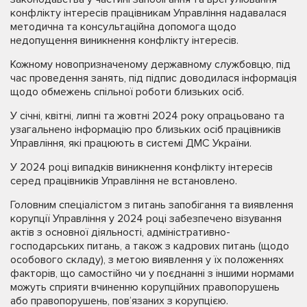
конфлікту інтересів працівникам Управління надавалася
методична та консультаційна допомога щодо
недопущення виникнення конфлікту інтересів.
Кожному новопризначеному державному службовцю, під
час проведення занять, під підпис доводилася інформація
щодо обмежень спільної роботи близьких осіб.
У січні, квітні, липні та жовтні 2024 року опрацьовано та
узагальнено інформацію про близьких осіб працівників
Управління, які працюють в системі ДМС України.
У 2024 році випадків виникнення конфлікту інтересів
серед працівників Управління не встановлено.
Головним спеціалістом з питань запобігання та виявлення
корупції Управління у 2024 році забезпечено візування
актів з основної діяльності, адміністративно-
господарських питань, а також з кадрових питань (щодо
особового складу), з метою виявлення у їх положеннях
факторів, що самостійно чи у поєднанні з іншими нормами
можуть сприяти вчиненню корупційних правопорушень
або правопорушень, пов’язаних з корупцією.