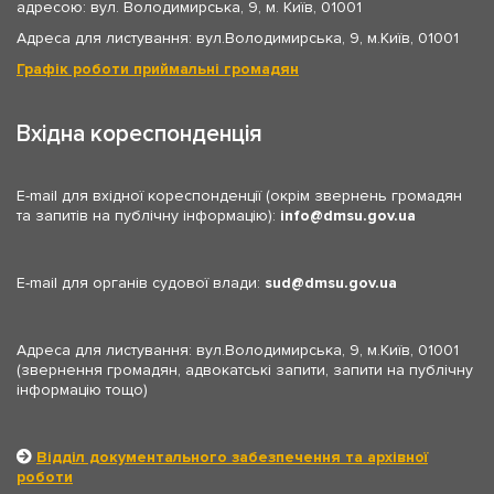
адресою: вул. Володимирська, 9, м. Київ, 01001
Адреса для листування: вул.Володимирська, 9, м.Київ, 01001
Графік роботи приймальні громадян
Вхідна кореспонденція
E-mail для вхідної кореспонденції (окрім звернень громадян
та запитів на публічну інформацію):
info
dmsu.gov.ua
E-mail для органів судової влади:
sud
dmsu.gov.ua
Адреса для листування: вул.Володимирська, 9, м.Київ, 01001
(звернення громадян, адвокатські запити, запити на публічну
інформацію тощо)
Відділ документального забезпечення та архівної
роботи