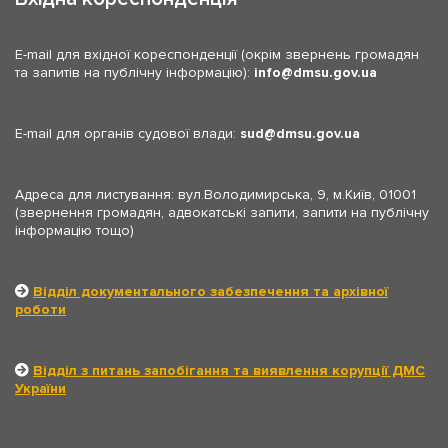
E-mail для вхідної кореспонденції (окрім звернень громадян
та запитів на публічну інформацію):
info
dmsu.gov.ua
E-mail для органів судової влади:
sud
dmsu.gov.ua
Адреса для листування: вул.Володимирська, 9, м.Київ, 01001
(звернення громадян, адвокатські запити, запити на публічну
інформацію тощо)
Відділ документального забезпечення та архівної
роботи
Відділ з питань запобігання та виявлення корупції ДМС
України