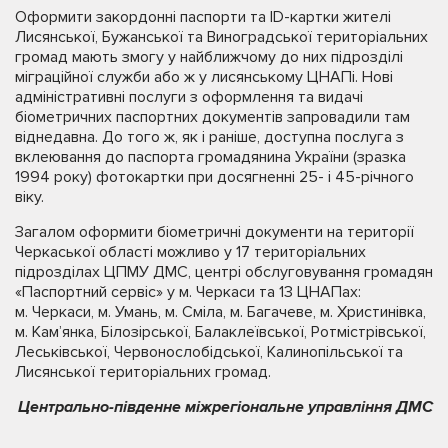
Оформити закордонні паспорти та ID-картки жителі
Лисянської, Бужанської та Виноградської територіальних
громад мають змогу у найближчому до них підрозділі
міграційної служби або ж у лисянському ЦНАПі. Нові
адміністративні послуги з оформлення та видачі
біометричних паспортних документів запровадили там
віднедавна. До того ж, як і раніше, доступна послуга з
вклеювання до паспорта громадянина України (зразка
1994 року) фотокартки при досягненні 25- і 45-річного
віку.
Загалом оформити біометричні документи на території
Черкаської області можливо у 17 територіальних
підрозділах ЦПМУ ДМС, центрі обслуговування громадян
«Паспортний сервіс» у м. Черкаси та 13 ЦНАПах:
м. Черкаси, м. Умань, м. Сміла, м. Багачеве, м. Христинівка,
м. Кам’янка, Білозірської, Балаклеївської, Ротмістрівської,
Леськівської, Червонослобідської, Калинопільської та
Лисянської територіальних громад.
Центрально-південне міжрегіональне управління ДМС