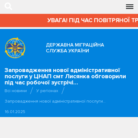
УВАГА! ПІД ЧАС ПОВІТРЯНОЇ Т
ДЕРЖАВНА МІГРАЦІЙНА
СЛУЖБА УКРАЇНИ
Запровадження нової адміністративної
послуги у ЦНАП смт Лисянка обговорили
під час робочої зустрічі…
Всі новини
У регіонах
Запровадження нової адміністративної послуги…
16.01.2025