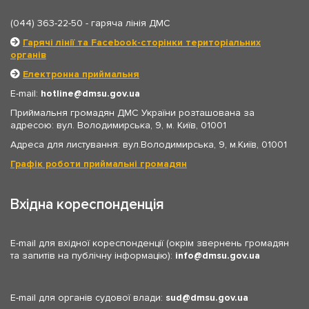
(044) 363-22-50
- гаряча лінія ДМС
Гарячі лінії та Facebook-сторінки територіальних
органів
Електронна приймальня
E-mail:
hotline
dmsu.gov.ua
Приймальня громадян ДМС України розташована за
адресою: вул. Володимирська, 9, м. Київ, 01001
Адреса для листування: вул.Володимирська, 9, м.Київ, 01001
Графік роботи приймальні громадян
Вхідна кореспонденція
E-mail для вхідної кореспонденції (окрім звернень громадян
та запитів на публічну інформацію):
info
dmsu.gov.ua
E-mail для органів судової влади:
sud
dmsu.gov.ua