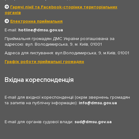
Гарячі лінії та Facebook-сторінки територіальних
органів
Електронна приймальня
E-mail:
hotline
dmsu.gov.ua
Приймальня громадян ДМС України розташована за
адресою: вул. Володимирська, 9, м. Київ, 01001
Адреса для листування: вул.Володимирська, 9, м.Київ, 01001
Графік роботи приймальні громадян
Вхідна кореспонденція
E-mail для вхідної кореспонденції (окрім звернень громадян
та запитів на публічну інформацію):
info
dmsu.gov.ua
E-mail для органів судової влади:
sud
dmsu.gov.ua