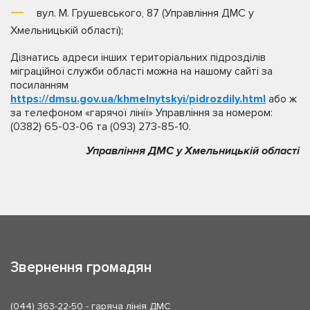
вул. М. Грушевського, 87 (Управління ДМС у
Хмельницькій області);
Дізнатись адреси інших територіальних підрозділів
міграційної служби області можна на нашому сайті за
посиланням
https://dmsu.gov.ua/khmelnytskyi/pidrozdily.html
або ж
за телефоном «гарячої лінії» Управління за номером:
(0382) 65-03-06 та (093) 273-85-10.
Управління ДМС у Хмельницькій області
Звернення громадян
(044) 363-22-50
- гаряча лінія ДМС