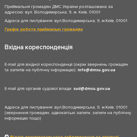
Приймальня громадян ДМС України розташована за
адресою: вул. Володимирська, 9, м. Київ, 01001
Адреса для листування: вул.Володимирська, 9, м.Київ, 01001
Графік роботи приймальні громадян
Вхідна кореспонденція
E-mail для вхідної кореспонденції (окрім звернень громадян
та запитів на публічну інформацію):
info
dmsu.gov.ua
E-mail для органів судової влади:
sud
dmsu.gov.ua
Адреса для листування: вул.Володимирська, 9, м.Київ, 01001
(звернення громадян, адвокатські запити, запити на публічну
інформацію тощо)
Відділ документального забезпечення та архівної