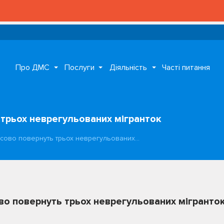
УВАГА
Про ДМС
Послуги
Діяльність
Часті питання
 трьох неврегульованих мігранток
усово повернуть трьох неврегульованих…
во повернуть трьох неврегульованих мігранто