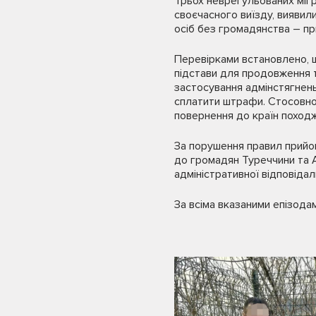
Трьох неврегульованих мігр
своєчасного виїзду, виявили
осіб без громадянства – п
Перевірками встановлено, що
підстави для продовження т
застосування адмінстягнень
сплатити штрафи. Стосовно
повернення до країн поход
За порушення правил прийом
до громадян Туреччини та 
адміністративної відповідал
За всіма вказаними епізода