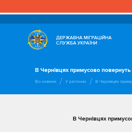
ДЕРЖАВНА МІГРАЦІЙНА
СЛУЖБА УКРАЇНИ
В Чернівцях примусово повернуть
Всі новини
У регіонах
В Чернівцях прим
В Чернівцях примусо