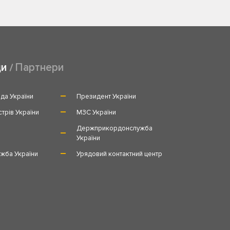
ди
Партнери
да України
Президент України
стрів України
МЗС України
и
Держприкордонслужба
України
жба України
Урядовий контактний центр