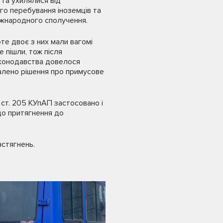
 та ухилялися від
ого перебування іноземців та
іжнародного сполучення.
те двоє з них мали вагомі
 пішли, тож після
аконодавства довелося
алено рішення про примусове
 ст. 205 КУпАП застосовано і
до притягнення до
нстягнень.