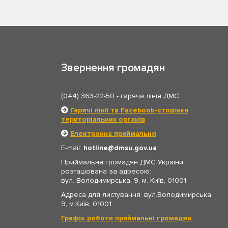
Звернення громадян
(044) 363-22-50
- гаряча лінія ДМС
Гарячі лінії та Facebook-сторінки
територіальних органів
Електронна приймальня
E-mail:
hotline
dmsu.gov.ua
Приймальня громадян ДМС України
розташована за адресою:
вул. Володимирська, 9, м. Київ, 01001
Адреса для листування: вул.Володимирська,
9, м.Київ, 01001
Графік роботи приймальні громадян