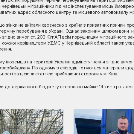
анток, які порушили терміни перебування на території України
 чернівецькі міграційники під час інспектування місць ймовірн
риватних адрес обласного центру та місцевого автовокзалу м
 жінки не виїхали своєчасно з країни з приватних причин, про
ерміну перебування в Україні. Однак законним шляхом вони не
 згідно вимог ст. 203 КУпАП всім порушницям міграційного з
 кожної керівництвом УДМС у Чернівецькій області також ухв
ження.
у іноземців на території України адмінстягнення згідно вимог
Азербайджану. По одному з епізодів готуються матеріали що
ьності за цією ж статтею приймаючої сторони у м. Київ.
ми до державного бюджету скеровано майже 14 тис. грн. адмі