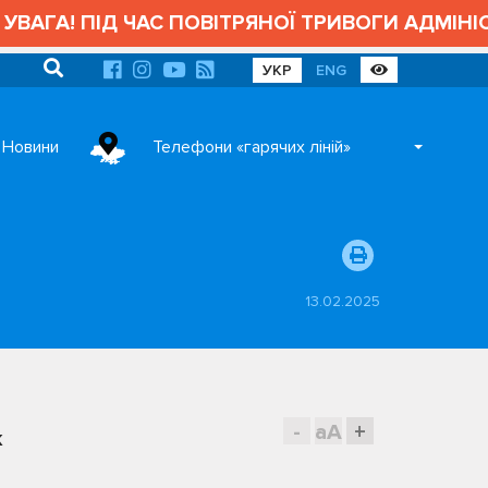
! ПІД ЧАС ПОВІТРЯНОЇ ТРИВОГИ АДМІНІСТРА
УКР
ENG
Новини
Телефони «гарячих ліній»
13.02.2025
-
aA
+
к