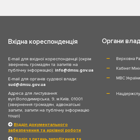
Органи вла
Вхідна кореспонденція
E-mail для вхідної кореспонденції (окрім
Верховна Ра
звернень громадян та запитів на
Кабінет Міні
публічну інформацію):
info
dmsu.gov.ua
МВС Україн
E-mail для органів судової влади:
sud
dmsu.gov.ua
Адреса для листування:
Нацдержслу
вул.Володимирська, 9, м.Київ, 01001
(звернення громадян, адвокатські
запити, запити на публічну інформацію
тощо)
Відділ документального
забезпечення та архівної роботи
Відділ з питань запобігання та