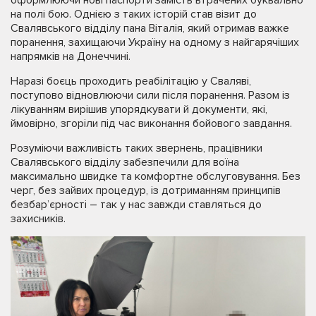
на полі бою. Однією з таких історій став візит до
Свалявського відділу пана Віталія, який отримав важке
поранення, захищаючи Україну на одному з найгарячіших
напрямків на Донеччині.
Наразі боєць проходить реабілітацію у Сваляві,
поступово відновлюючи сили після поранення. Разом із
лікуванням вирішив упорядкувати й документи, які,
ймовірно, згоріли під час виконання бойового завдання.
Розуміючи важливість таких звернень, працівники
Свалявського відділу забезпечили для воїна
максимально швидке та комфортне обслуговування. Без
черг, без зайвих процедур, із дотриманням принципів
безбар’єрності – так у нас завжди ставляться до
захисників.