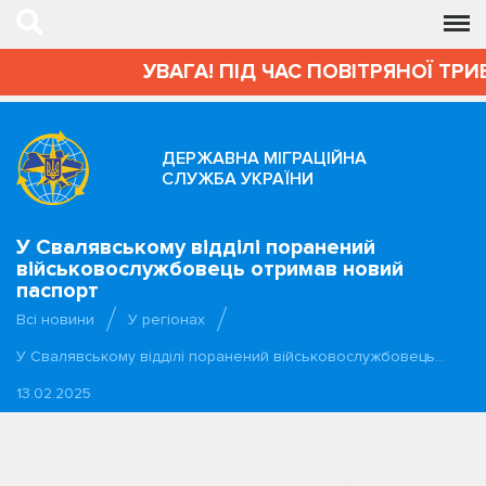
УВАГА! ПІД ЧАС ПОВІТРЯНОЇ ТРИВ
ДЕРЖАВНА МІГРАЦІЙНА
СЛУЖБА УКРАЇНИ
У Свалявському відділі поранений
військовослужбовець отримав новий
паспорт
Всі новини
У регіонах
У Свалявському відділі поранений військовослужбовець…
13.02.2025