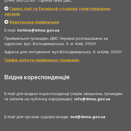
(044) 363-22-50
- гаряча лінія ДМС
Гарячі лінії та Facebook-сторінки територіальних
органів
Електронна приймальня
E-mail:
hotline
dmsu.gov.ua
Приймальня громадян ДМС України розташована за
адресою: вул. Володимирська, 9, м. Київ, 01001
Адреса для листування: вул.Володимирська, 9, м.Київ, 01001
Графік роботи приймальні громадян
Вхідна кореспонденція
E-mail для вхідної кореспонденції (окрім звернень громадян
та запитів на публічну інформацію):
info
dmsu.gov.ua
E-mail для органів судової влади:
sud
dmsu.gov.ua