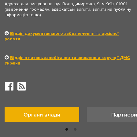
Адреса для листування: вул.Володимирська, 9, м.Київ, 01001
(звернення громадян, адвокатські запити, запити на публічну
інформацію тощо)
Відділ документального забезпечення та архівної
роботи
Відділ з питань запобігання та виявлення корупції ДМС
України
Органи влади
Партнери