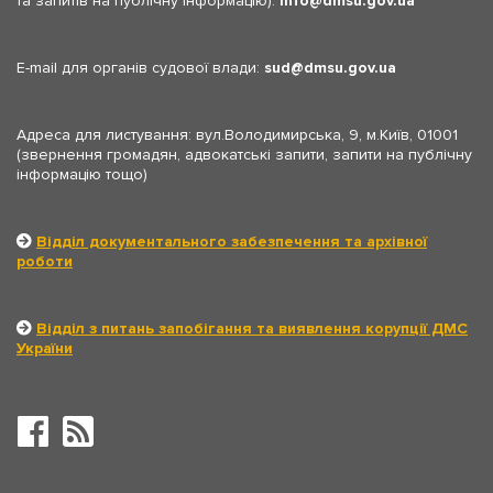
та запитів на публічну інформацію):
info
dmsu.gov.ua
E-mail для органів судової влади:
sud
dmsu.gov.ua
Адреса для листування: вул.Володимирська, 9, м.Київ, 01001
(звернення громадян, адвокатські запити, запити на публічну
інформацію тощо)
Відділ документального забезпечення та архівної
роботи
Відділ з питань запобігання та виявлення корупції ДМС
України