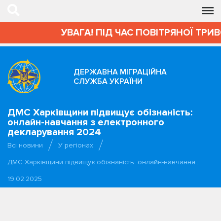
УВАГА! ПІД ЧАС ПОВІТРЯНОЇ ТРИВ
ДЕРЖАВНА МІГРАЦІЙНА
СЛУЖБА УКРАЇНИ
ДМС Харківщини підвищує обізнаність:
онлайн-навчання з електронного
декларування 2024
Всі новини
У регіонах
ДМС Харківщини підвищує обізнаність: онлайн-навчання…
19.02.2025