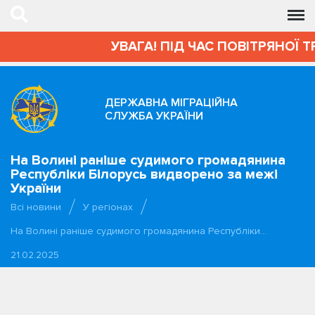
УВАГА! ПІД ЧАС ПОВІТРЯНОЇ 
ДЕРЖАВНА МІГРАЦІЙНА
СЛУЖБА УКРАЇНИ
На Волині раніше судимого громадянина
Республіки Білорусь видворено за межі
України
Всі новини
У регіонах
На Волині раніше судимого громадянина Республіки…
21.02.2025