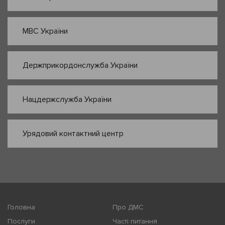
МВС України
Держприкордонслужба України
Нацдержслужба України
Урядовий контактний центр
Головна
Про ДМС
Послуги
Часті питання