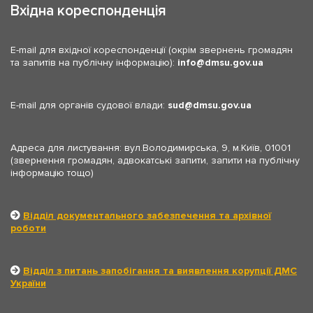
Вхідна кореспонденція
E-mail для вхідної кореспонденції (окрім звернень громадян
та запитів на публічну інформацію):
info
dmsu.gov.ua
E-mail для органів судової влади:
sud
dmsu.gov.ua
Адреса для листування: вул.Володимирська, 9, м.Київ, 01001
(звернення громадян, адвокатські запити, запити на публічну
інформацію тощо)
Відділ документального забезпечення та архівної
роботи
Відділ з питань запобігання та виявлення корупції ДМС
України