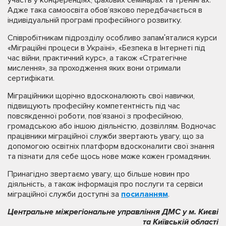
Адже така самоосвіта обов’язково передбачається в
індивідуальній програмі професійного розвитку.
Співробітникам підрозділу особливо запамʹяталися курси
«Міграційні процеси в Україні», «Безпека в Інтернеті під
час війни, практичний курс», а також «Стратегічне
мислення», за проходження яких вони отримали
сертифікати.
Міграційники щорічно вдосконалюють свої навички,
підвищують професійну компетентність під час
повсякденної роботи, пов’язаної з професійною,
громадською або іншою діяльністю, дозвіллям. Водночас
працівники міграційної служби звертають увагу, що за
допомогою освітніх платформ вдосконалити свої знання
та пізнати для себе щось нове може кожен громадянин.
Принагідно звертаємо увагу, що більше новин про
діяльність, а також інформація про послуги та сервіси
міграційної служби доступні за
посиланням
.
Центральне міжрегіональне управління ДМС у м. Києві
та Київській області