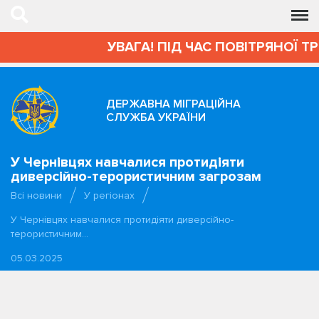
УВАГА! ПІД ЧАС ПОВІТРЯНОЇ Т
ДЕРЖАВНА МІГРАЦІЙНА
СЛУЖБА УКРАЇНИ
У Чернівцях навчалися протидіяти
диверсійно-терористичним загрозам
Всі новини
У регіонах
У Чернівцях навчалися протидіяти диверсійно-
терористичним…
05.03.2025