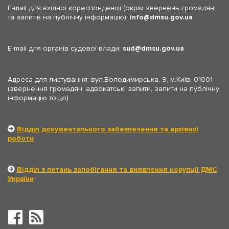
E-mail для вхідної кореспонденції (окрім звернень громадян
та запитів на публічну інформацію):
info
dmsu.gov.ua
E-mail для органів судової влади:
sud
dmsu.gov.ua
Адреса для листування: вул.Володимирська, 9, м.Київ, 01001
(звернення громадян, адвокатські запити, запити на публічну
інформацію тощо)
Відділ документального забезпечення та архівної
роботи
Відділ з питань запобігання та виявлення корупції ДМС
України