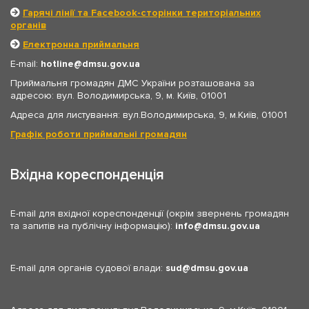
Гарячі лінії та Facebook-сторінки територіальних
органів
Електронна приймальня
E-mail:
hotline
dmsu.gov.ua
Приймальня громадян ДМС України розташована за
адресою: вул. Володимирська, 9, м. Київ, 01001
Адреса для листування: вул.Володимирська, 9, м.Київ, 01001
Графік роботи приймальні громадян
Вхідна кореспонденція
E-mail для вхідної кореспонденції (окрім звернень громадян
та запитів на публічну інформацію):
info
dmsu.gov.ua
E-mail для органів судової влади:
sud
dmsu.gov.ua