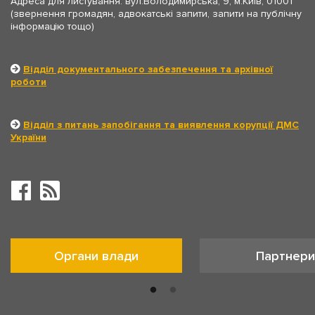
Адреса для листування: вул.Володимирська, 9, м.Київ, 01001
(звернення громадян, адвокатські запити, запити на публічну
інформацію тощо)
Відділ документального забезпечення та архівної
роботи
Відділ з питань запобігання та виявлення корупції ДМС
України
Органи влади
Партнери