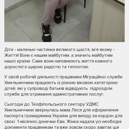
Діти - маленькі частинки великого щастя, ім’я якому -
Життя! Вони є нашим майбутнім, а значить майбутнім
нашої країни. Саме вони наповнюють життя кожного
дорослого щирою радістю та теплотою.
У своїй робочій діяльності працівники Міграційної служби
Хмельниччини працюють із різною віковою категорією
дітей, які у супроводі батьків відвідують підрозділи
служби для отримання адміністративних послуг.
Сьогодні до Теофіпольського сектору УДМС
Хмельниччини звернулась мама Леся для оформлення
паспорта громадянина України для виїзду за кордон для
своєї 1-місячної донечки Єви. Жінка надала усі необхідні
документи працівникам та вже зовсім скоро завітає ще