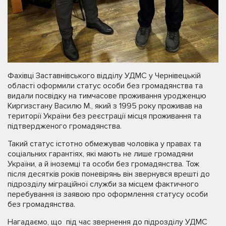
Фахівці Заставнівського відділу УДМС у Чернівецькій
області оформили статус особи без громадянства та
видали посвідку на тимчасове проживання уродженцю
Киргизстану Василю М., який з 1995 року проживав на
території України без реєстрації місця проживання та
підтвердженого громадянства.
Такий статус істотно обмежував чоловіка у правах та
соціальних гарантіях, які мають не лише громадяни
України, а й іноземці та особи без громадянства. Тож
після десятків років поневірянь він звернувся врешті до
підрозділу міграційної служби за місцем фактичного
перебування із заявою про оформлення статусу особи
без громадянства.
Нагадаємо, що під час звернення до підрозділу УДМС