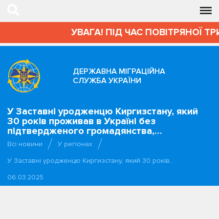
УВАГА! ПІД ЧАС ПОВІТРЯНОЇ ТР
ДЕРЖАВНА МІГРАЦІЙНА
СЛУЖБА УКРАЇНИ
У Заставні уродженцю Киргизстану, який
30 років проживав в Україні без
підтвердженого громадянства,…
Всі новини
У регіонах
У Заставні уродженцю Киргизстану, який 30 років…
06.03.2025