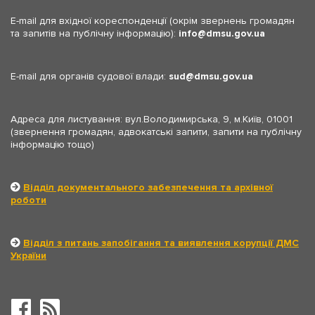
E-mail для вхідної кореспонденції (окрім звернень громадян
та запитів на публічну інформацію):
info
dmsu.gov.ua
E-mail для органів судової влади:
sud
dmsu.gov.ua
Адреса для листування: вул.Володимирська, 9, м.Київ, 01001
(звернення громадян, адвокатські запити, запити на публічну
інформацію тощо)
Відділ документального забезпечення та архівної
роботи
Відділ з питань запобігання та виявлення корупції ДМС
України