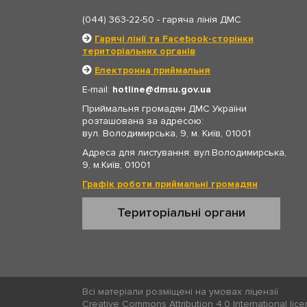
(044) 363-22-50
- гаряча лінія ДМС
Гарячі лінії та Facebook-сторінки
територіальних органів
Електронна приймальня
E-mail:
hotline
dmsu.gov.ua
Приймальня громадян ДМС України
розташована за адресою:
вул. Володимирська, 9, м. Київ, 01001
Адреса для листування: вул.Володимирська,
9, м.Київ, 01001
Графік роботи приймальні громадян
Територіальні органи
Всі матеріали розміщені на умовах ліцензії
Creative Commons Attribution 4.0 International lic