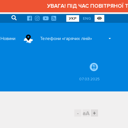
УВАГА! ПІД ЧАС ПОВІТРЯНОЇ ТР
УКР
ENG
Новини
Телефони «гарячих ліній»
07.03.2025
-
aA
+