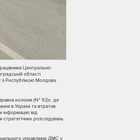
Працівники Центрально-
оградській області
 з Республікою Молдова,
равна колонія (№ 92)», де
ання в Україні та втратив
и інформацію від
я стратегічних розслідувань
іонального управління ДМС у