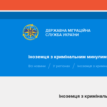
ДЕРЖАВНА МІГРАЦІЙНА
СЛУЖБА УКРАЇНИ
Іноземця з кримінальним минулим
Всі новини
У регіонах
Іноземця з кримі
Іноземця з кримінал