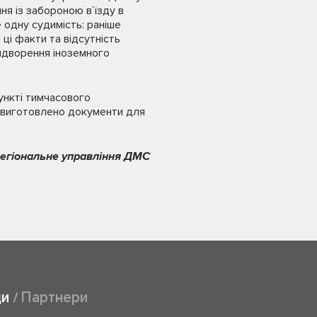
ня із забороною в’їзду в
 одну судимість: раніше
ці факти та відсутність
видворення іноземного
ункті тимчасового
му виготовлено документи для
регіональне управління ДМС
ди
Партнери