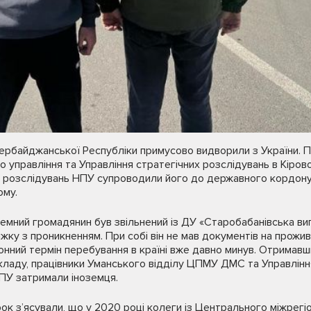
ербайджанської Республіки примусово видворили з України. 
о управління та Управління стратегічних розслідувань в Кіров
 розслідувань НПУ супроводили його до державного кордону
ому.
земний громадянин був звільнений із ДУ «Старобабанівська вип
жку з проникненням. При собі він не мав документів на прожив
конний термін перебування в країні вже давно минув. Отримавш
акладу, працівники Уманського відділу ЦПМУ ДМС та Управлінн
ПУ затримали іноземця.
ірок з’ясували, що у 2020 році колеги із Центрального міжрег