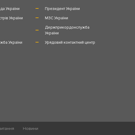
да України
Президент України
стрів України
МЗС України
и
Держприкордонслужба
України
жба України
Урядовий контактний центр
питання
Новини