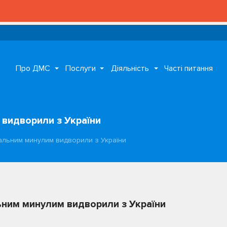
Про ДМС
Послуги
Діяльність
Часті питання
 видворили з України
нальним минулим видворили з України
ьним минулим видворили з України