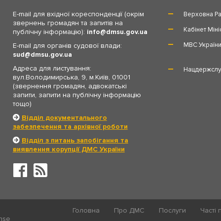
E-mail для вхідної кореспонденції (окрім
Верховна Ра
звернень громадян та запитів на
Кабінет Міні
публічну інформацію):
info
dmsu.gov.ua
МВС Україн
E-mail для органів судової влади:
sud
dmsu.gov.ua
Адреса для листування:
Нацдержслу
вул.Володимирська, 9, м.Київ, 01001
(звернення громадян, адвокатські
запити, запити на публічну інформацію
тощо)
Відділ документального
забезпечення та архівної роботи
Відділ з питань запобігання та
виявлення корупції ДМС України
Головна
Про ДМС
Послуги
Часті 
ense