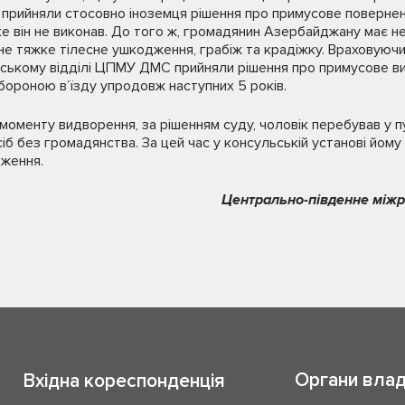
ті прийняли стосовно іноземця рішення про примусове повернен
ке він не виконав. До того ж, громадянин Азербайджану має не
не тяжке тілесне ушкодження, грабіж та крадіжку. Враховуючи 
анському відділі ЦПМУ ДМС прийняли рішення про примусове 
абороною в’їзду упродовж наступних 5 років.
моменту видворення, за рішенням суду, чоловік перебував у п
сіб без громадянства. За цей час у консульській установі йо
дження.
Центрально-південне між
Органи вла
Вхідна кореспонденція