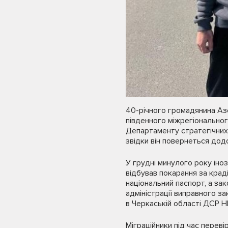
40-річного громадянина Аз
південного міжрегіональног
Департаменту стратегічних
звідки він повернеться дод
У грудні минулого року іно
відбував покарання за краді
національний паспорт, а за
адміністрації виправного з
в Черкаській області ДСР Н
Міграційники під час перев