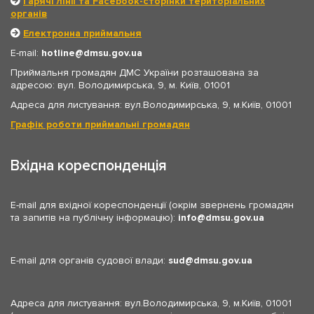
Гарячі лінії та Facebook-сторінки територіальних
органів
Електронна приймальня
E-mail:
hotline
dmsu.gov.ua
Приймальня громадян ДМС України розташована за
адресою: вул. Володимирська, 9, м. Київ, 01001
Адреса для листування: вул.Володимирська, 9, м.Київ, 01001
Графік роботи приймальні громадян
Вхідна кореспонденція
E-mail для вхідної кореспонденції (окрім звернень громадян
та запитів на публічну інформацію):
info
dmsu.gov.ua
E-mail для органів судової влади:
sud
dmsu.gov.ua
Адреса для листування: вул.Володимирська, 9, м.Київ, 01001