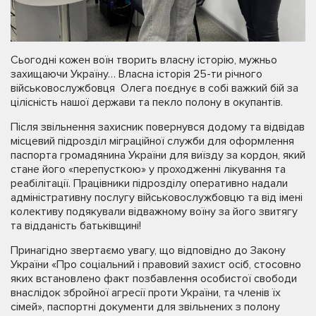
Сьогодні кожен воїн творить власну історію, мужньо
захищаючи Україну… Власна історія 25-ти річного
військовослужбовця Олега поєднує в собі важкий бій за
цілісність нашої держави та пекло полону в окупантів.
Після звільнення захисник повернувся додому та відвідав
місцевий підрозділ міграційної служби для оформлення
паспорта громадянина України для виїзду за кордон, який
стане його «перепусткою» у проходженні лікування та
реабілітації. Працівники підрозділу оперативно надали
адміністративну послугу військовослужбовцю та від імені
колективу подякували відважному воїну за його звитягу
та відданість батьківщині!
Принагідно звертаємо увагу, що відповідно до Закону
України «Про соціальний і правовий захист осіб, стосовно
яких встановлено факт позбавлення особистої свободи
внаслідок збройної агресії проти України, та членів їх
сімей», паспортні документи для звільнених з полону