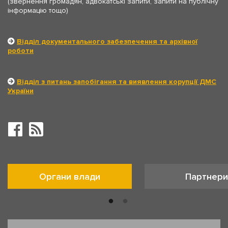
(звернення громадян, адвокатські запити, запити на публічну
інформацію тощо)
Відділ документального забезпечення та архівної
роботи
Відділ з питань запобігання та виявлення корупції ДМС
України
Органи влади
Партнери