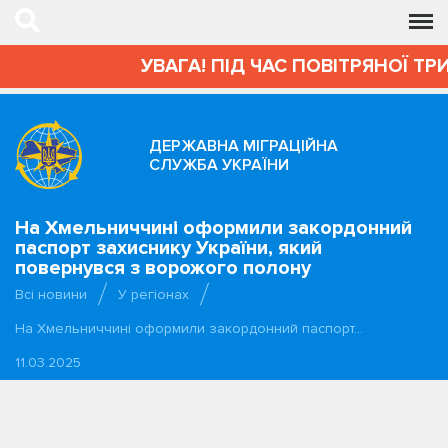
УВАГА! ПІД ЧАС ПОВІТРЯНОЇ ТР
ДЕРЖАВНА МІГРАЦІЙНА
СЛУЖБА УКРАЇНИ
На Хмельниччині оформили закордонний
паспорт захиснику України, який
повернувся з ворожого полону
Всі новини
У регіонах
На Хмельниччині оформили закордонний паспорт…
11.03.2025