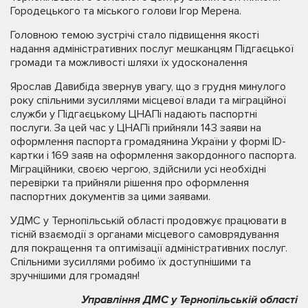
Городецького та міського голови Ігор Мерена.
Головною темою зустрічі стало підвищення якості
надання адміністративних послуг мешканцям Підгаєцької
громади та можливості шляхи їх удосконалення
Ярослав Давибіда звернув увагу, що з грудня минулого
року спільними зусиллями місцевої влади та міграційної
служби у Підгаєцькому ЦНАПі надають паспортні
послуги. За цей час у ЦНАПі прийняли 143 заяви на
оформлення паспорта громадянина України у формі ID-
картки і 169 заяв на оформлення закордонного паспорта.
Міграційники, своєю чергою, здійснили усі необхідні
перевірки та прийняли рішення про оформлення
паспортних документів за цими заявами.
УДМС у Тернопільській області продовжує працювати в
тісній взаємодії з органами місцевого самоврядування
для покращення та оптимізації адміністративних послуг.
Спільними зусиллями робимо їх доступнішими та
зручнішими для громадян!
Управління ДМС у Тернопільській області