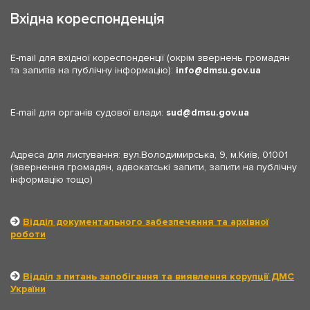
Вхідна кореспонденція
E-mail для вхідної кореспонденції (окрім звернень громадян
та запитів на публічну інформацію):
info
dmsu.gov.ua
E-mail для органів судової влади:
sud
dmsu.gov.ua
Адреса для листування: вул.Володимирська, 9, м.Київ, 01001
(звернення громадян, адвокатські запити, запити на публічну
інформацію тощо)
Відділ документального забезпечення та архівної
роботи
Відділ з питань запобігання та виявлення корупції ДМС
України