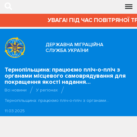
УВАГА! ПІД ЧАС ПОВІТРЯНОЇ Т
ДЕРЖАВНА МІГРАЦІЙНА
СЛУЖБА УКРАЇНИ
Тернопільщина: працюємо пліч-о-пліч з
органами місцевого самоврядування для
покращення якості надання…
Всі новини
У регіонах
Тернопільщина: працюємо пліч-о-пліч з органами…
11.03.2025